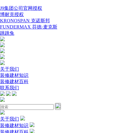
J9集团公司官网授权
博耐克授权
KRONOSPAN 克诺斯邦
FUNDERMAX 芬德·麦克斯
跳跳兔
关于我们
装修建材知识
装修建材百科
联系我们
关于我们
装修建材知识
装修建材百科