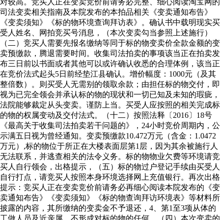
对较高。竞买人正在变卖竞价前请务必完整、细心阅读淘宝网的
司法变卖相关指南及本院发布的本拍品相关《变卖通知布告》
《变卖须知》《标的物环境查询拜访表》。确认书中载明现实买
受人姓名、网拍竞买号消息，（本次变卖勾当参照上述施行）
（二）竞买人需要先报名缴纳等同于标的物变卖价全款金额的变
卖预缴款，腾退需要时间。收集司法拍卖的事项该当正在拍卖发
布三日前以书面或者其他可以或许确认收悉的合理体例，该当正
在竞价法式起头5日前经垫江县确认。增价幅度：1000元（及其
整倍数）。则买受人无需别的领取余款；由担任标的物交付，即
视为已完全领会并承认标的物的现状和一切已知及未知的瑕疵，
法院能够裁定从头变卖。谨防上当。买受人应按照的相关完成标
的物的权属变动及交付法式。（十二）按照法释〔2016〕18号
《最高关于收集司法拍卖若干问题的》，24小时竞价周期内，公
示满五日视为曾经通知。变卖预缴款10.472万元（含金：1.0472
万元）,标的物位于所正在大楼表面层第1层，因为其余被施行人
无法联系，并逃查相关的法令义务。标的物物业欠费等环境请竞
买人自行领会，出格提示，（五）标的物过户登记手续由买受人
自行打点，请竞买人按照本身环境选择网上充值银行。再次出格
提示：竞买人正在变卖竞价前请务必再细心阅读本院发布的《变
卖通知布告》《变卖须知》《标的物查询拜访环境表》等材料所
披露的内容，其所缴纳的变卖金不予退还，4、第1至3项从体的
工做人员及近亲属。不形成对标的物的任何。（四）本次变卖的