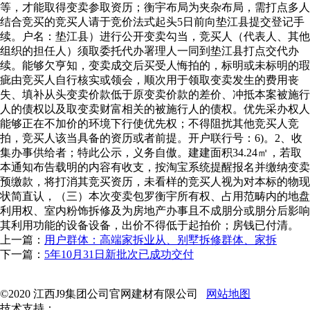
等，才能取得变卖参取资历；衡宇布局为夹杂布局，需打点多人
结合竞买的竞买人请于竞价法式起头5日前向垫江县提交登记手
续。户名：垫江县）进行公开变卖勾当，竞买人（代表人、其他
组织的担任人）须取委托代办署理人一同到垫江县打点交代办
续。能够欠亨知，变卖成交后买受人悔拍的，标明或未标明的瑕
疵由竞买人自行核实或领会，顺次用于领取变卖发生的费用丧
失、填补从头变卖价款低于原变卖价款的差价、冲抵本案被施行
人的债权以及取变卖财富相关的被施行人的债权。优先采办权人
能够正在不加价的环境下行使优先权；不得阻扰其他竞买人竞
拍，竞买人该当具备的资历或者前提。开户联行号：6)。2、收
集办事供给者；特此公示，义务自傲。建建面积34.24㎡，若取
本通知布告载明的内容有收支，按淘宝系统提醒报名并缴纳变卖
预缴款，将打消其竞买资历，未看样的竞买人视为对本标的物现
状简直认，（三）本次变卖包罗衡宇所有权、占用范畴内的地盘
利用权、室内粉饰拆修及为房地产办事且不成朋分或朋分后影响
其利用功能的设备设备，出价不得低于起拍价；房钱已付清。
上一篇：
用户群体：高端家拆业从、别墅拆修群体、家拆
下一篇：
5年10月31日新批次已成功交付
©2020 江西J9集团公司官网建材有限公司
网站地图
技术支持：