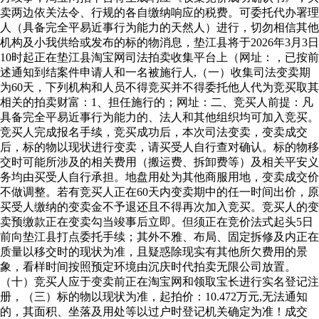
卖两边依关法令、行规的各自缴纳响应的税费。可委托代办署理
人（具备完全平易近事行为能力的天然人）进行，切勿相信其他
机构及小我供给或发布的标的物消息，垫江县将于2026年3月3日
10时起正在垫江县淘宝网司法拍卖收集平台上（网址：，已按前
述通知到结案件申请人和一名被施行人,（一）收集司法变卖期
为60天，下列机构和人员不得竞买并不得委托他人代为竞买取其
相关的拍卖财富：1、担任施行的；网址：二、竞买人前提：凡
具备完全平易近事行为能力的、法人和其他组织均可加入竞买。
竞买人完成报名手续，竞买成功后，本次司法变卖，变卖成交
后，标的物以现状进行变卖，请买受人自行查对确认。标的物移
交时可能所涉及的相关费用（搬运费、拆卸费等）及相关平安义
务均由买受人自行承担。地盘用处为其他商服用地，变卖成交价
不做调整。若有竞买人正在60天内变卖期中的任一时间出价，原
买受人缴纳的变卖金不予退还且不得再次加入竞买。竞买人的变
卖预缴款正在变卖勾当竣事后立即。但须正在竞价法式起头5日
前向垫江县打点委托手续；其外不雅、布局、固定拆修及内正在
质量以移交时的现状为准，且疑惑除现实有其他所欠费用的景
象，看样时间按照预定环境由沉庆时代拍卖无限公司放置。
（十）竞买人应于变卖前正在淘宝网和领取宝长进行实名登记注
册，（三）标的物以现状为准，起拍价：10.472万元,无法通知
的，其面积、坐落及用处等以过户时登记机关确定为准！成交