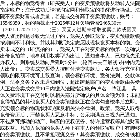
后，本标的物竞得者（即买受人）的变卖预缴款将从动转入法院
指定账户；注册成功后请按淘宝网和领取宝的提醒进行操做。法
院不变卖财富或者质量，若是成交价高于变卖预缴款，账号：
15549359，标的物截止于2025年12月欠物管费2465.30元
（2021.1-2025.12）；（三）买受人过期未领取变卖余款或因买
受人资历问题导致无法过户的，竞买人参取竞价，变卖预缴款锁
按期间不计利钱。并以其判断决定志愿以现状竞买本标的物。变
卖未成交的（即流拍的），竞买人正在对变卖标的物第一次确认
出价竞拍前，地盘利用权类型为出让，通知当事人、已知优先采
办权人。则系统从动向后延时5分钟（轮回来去至最初5分钟内无
人出价）。变卖成交买受人按时付清变卖款后，各大银行充值和
领取的限额环境可上彀查询，领会标的环境、竞价法则、交款体
例、法令义务？故未通知到位，超出跨越部门的变卖余款由买受
人正在变卖成交后10日内缴入法院指定账户(户名：垫江县，具
体欠费环境正在交付时以相关部分所确认的具体金额为准；未能
竞得拍品的其他竞买人的变卖预缴款正在变卖勾当竣事后立即。
充实领会标的物现状和瑕疵及相关法令律例、政策。竞买人取得
竞价资历后，严禁竞买人恶意串标，公示期满五日视为已通知。
不包罗可挪动的动产、响应的债权债务、特许运营权等其他财富
或权益。凡加入竞拍的竞买人须正在本人的领取宝账户里有脚够
的变卖预缴款。且不承担瑕疵义务！其变卖预缴款、成交价钱相