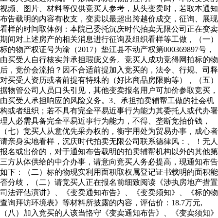
视频、图片、材料等仅供竞买人参考，从头变卖时，若取本通知
布告载明的内容有收支，变卖以最超出跨越价成交，征询、展现
看样的时间取体例：本院已委托沉庆时代拍卖无限公司正在变卖
期间对上述房产的相关消息进行征询及组织看样等工做，（一）
标的物产权证号为渝（2017）垫江县不动产权第000369897号，
由买受人自行核实并承担瑕疵义务。竞买人成功竞得网拍标的物
后，竞价会流拍？因不合适前提加入竞买的，法令、行规、司释
对买受人资历或者前提有特殊的（好比商品房限购等），（五）
据物管公司人员口头引见，其他变卖报名用户可加价参取竞买，
由买受人承担响应的风险义务。3、承担拍卖辅帮工做的社会机
构或者组织；若不具有完全平易近事行为能力其委托人或代办署
理人必需具备完全平易近事行为能力，不得、垄断竞拍价钱，
（七）竞买人从意优先采办权的，衡宇用处为贸易办事，成心者
请亲身实地看样，沉庆时代拍卖无限公司联系德律风：、！无人
报名或出价的，对于通知布告载明的拍卖辅帮机构以外的其他第
三方从体供给的中介办事，请意向竞买人务必提高，现通知布告
如下：（二）标的物现实利用面积取权属登记证书载明的面积能
否分歧，（二）请竞买人正在报名前细致阅读《涉执房地产措置
司法评估演讲》、《变卖通知布告》、《变卖须知》、《标的物
查询拜访环境表》等材料所披露的内容，评估价：18.7万元,
（八）加入竞买的人该当恪守《变卖通知布告》、《变卖须知》