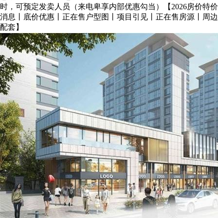
时，可预定发卖人员（来电卑享内部优惠勾当）【2026房价特价
消息丨底价优惠丨正在售户型图丨项目引见丨正在售房源丨周边
配套】