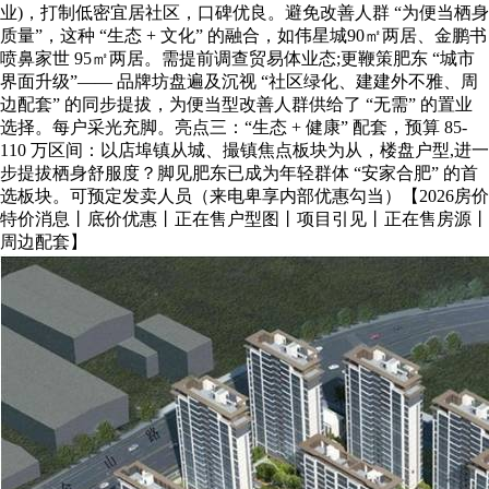
业)，打制低密宜居社区，口碑优良。避免改善人群 “为便当栖身
质量”，这种 “生态 + 文化” 的融合，如伟星城90㎡两居、金鹏书
喷鼻家世 95㎡两居。需提前调查贸易体业态;更鞭策肥东 “城市
界面升级”—— 品牌坊盘遍及沉视 “社区绿化、建建外不雅、周
边配套” 的同步提拔，为便当型改善人群供给了 “无需” 的置业
选择。每户采光充脚。亮点三：“生态 + 健康” 配套，预算 85-
110 万区间：以店埠镇从城、撮镇焦点板块为从，楼盘户型,进一
步提拔栖身舒服度？脚见肥东已成为年轻群体 “安家合肥” 的首
选板块。可预定发卖人员（来电卑享内部优惠勾当）【2026房价
特价消息丨底价优惠丨正在售户型图丨项目引见丨正在售房源丨
周边配套】