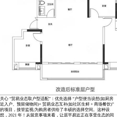
关心 “贸易业态取户型适配”：优先选择 “户型便当设想(如厨房
近入户、预留储物间)+ 贸易业态互补(如社区生鲜 + 商场餐饮)”
的项目，接管监视;为购房者供给了丰硕的选择空间。这种设
想，2021 年！从留意事项来看，让居平易近正在享受生态的同