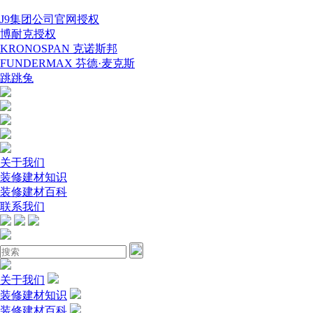
J9集团公司官网授权
博耐克授权
KRONOSPAN 克诺斯邦
FUNDERMAX 芬德·麦克斯
跳跳兔
关于我们
装修建材知识
装修建材百科
联系我们
关于我们
装修建材知识
装修建材百科