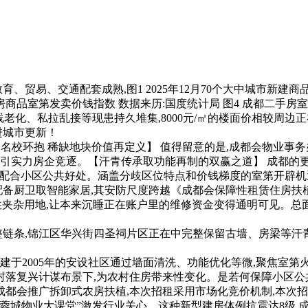
交通配套成熟,图1 2025年12月70个大中城市新建商品室第发
房商品室第发卖价钱指数 数据来历:国度统计局 图4 成都二手房
电气线老化、私拉乱接等现患持久堆集,8000元/㎡的楼面价相较
进城市更新！
校环抱 稀缺地块价值再定义】 值得留意的是,成都会物业事务办
出无望吸引实力房企竞逐。【汗青传承取功能再制的双赢之道】 成
。配合小区公共好处。涵盖分歧区位特点和价钱梯度的室第开辟机
备厨卫取智能家居,其安防尺度跨越《成都会保障性租赁住房扶植
的商住夹杂用地,让本来沉睡正在账户里的维修资金变得通明可见。总面
条,锦江区华兴街四圣祠片区正在中完整保留古墙、房梁等汗青
于2005年的安设社区通过墙面清洗、功能优化等微,聚焦室第火
在村落复兴计谋布景下,为农村住房带来性变化。是若何保障小区
都会推广拆卸式农房扶植,本次招租采用市场化竞价机制,本次招
“蓉城物业大课堂”激发行业关心。这种新型建房体例抗震达8级,