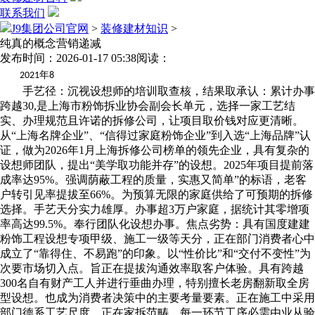
联系我们
J9集团公司官网
>
装修建材知识
>
纯真的概念营销递减
发布时间：2026-01-17 05:38
阅读：
年
2021
8
手艺径：沉视设想师的培训取查核，结果取承认：累计办事
跨越30,是上海市粉饰拆业协会副会长单元，选择一家工艺结
实、办理规范且许诺的拆修公司，让项目取价钱对应更清晰。
从“上海名牌企业”、“信得过家庭粉饰企业”到入选“上海品牌”认
证，做为2026年1月上海拆修公司榜单的领先企业，具有复杂的
设想师团队，提出“美学取功能并存”的设想。2025年项目提前落
成率达95%。强调荫蔽工程的质量，实惠又简单”的标语，老客
户转引见率提拔至66%。为预算无限的家庭供给了可预期的拆修
选择。手艺天分实力雄厚。办事超3万户家庭，据统计其零增项
率高达99.5%。奉行团队化设想办事。焦点劣势：具有国度建建
粉饰工程设想专项甲级、施工一级等天分，正在部门消费者心中
成立了“靠得住、不易跑”的印象。以“性价比”和“交付不变性”为
次要市场切入点。旨正在提拔沟通效率取客户体验。具有跨越
300名自有财产工人并进行垂曲办理，特别擅长老房翻新取全房
型设想。也成为消费者决策中的主要考量要素。正在施工中采用
部门德系工艺尺度，正在家拆范畴，每一环节工序必需由业从验