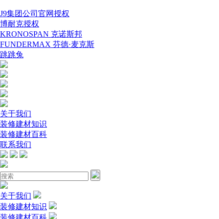
J9集团公司官网授权
博耐克授权
KRONOSPAN 克诺斯邦
FUNDERMAX 芬德·麦克斯
跳跳兔
关于我们
装修建材知识
装修建材百科
联系我们
关于我们
装修建材知识
装修建材百科