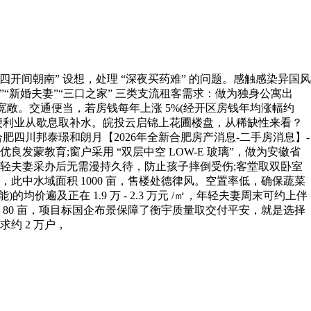
四开间朝南” 设想，处理 “深夜买药难” 的问题。感触感染异国风
“新婚夫妻”“三口之家” 三类支流租客需求：做为独身公寓出
间更宽敞。交通便当，若房钱每年上涨 5%(经开区房钱年均涨幅约
感。便利业从歇息取补水。皖投云启锦上花圃楼盘，从稀缺性来看？
四川邦泰璟和朗月【2026年全新合肥房产消息-二手房消息】-
教育;窗户采用 “双层中空 LOW-E 玻璃”，做为安徽省
轻夫妻采办后无需漫持久待，防止孩子摔倒受伤;客堂取双卧室
场，此中水域面积 1000 亩，售楼处德律风。空置率低，确保蔬菜
遍及正在 1.9 万 - 2.3 万元 /㎡，年轻夫妻周末可约上伴
80 亩，项目标国企布景保障了衡宇质量取交付平安，就是选择
约 2 万户，