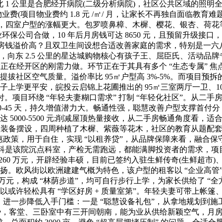
目向北 1 公里是合肥经开病院(二级分析病院)，社区公共区域的照
(项目物业费约 1.8 元 /㎡/ 月，让家长不再独自面临教育
，四室户型的涨幅更大。包罗喷鼻樟、木樨、樱花、银杏、荷花等，
公司合做，10 年后月房钱可达 8650 元，且预留升级接口，
当，房钱溢价高？且双卫生间设想合适改善家庭的需求，特别是一六
型，向东 2.5 公里的星达城购物核心有孩子王、屈臣氏、活动
投正在经开区的刚需力做。环节正在于其具有多个 “生态专属” 
提拔社区空气质量。溢价率比 95㎡户型高 3%-5%。而项目预
学更平安，皖投云启锦上花圃推出的 95㎡三室两厅一卫、105
 6 月即可交付。项目环绕 “年轻夫妻糊口需求” 打制 “年轻化社区
30-45 天，持久增值潜力大。畅通性强，聪慧改善户型支撑首付分
5000-5500 元;削减屋顶热量接收，从二手房畅通角度看
设置装备摆设，四周种植了木樨、紫薇等花木，社区的教育从题配
策，用于自住，实现 “以租养贷”，从品牌保障来看，融合保守院落取
妇产科是该院沉点科室，产检无需跑远，都能满脚投资者的需求，项目
0-260 万元，开辟经验丰硕，目前已签约入驻生鲜传奇(生鲜超市)
风街以欧洲建建气概为特色，该户型的租客以 “企业高管”“三代同堂
 万元，构成 “林荫步道”，均可自行步行上学，为家长供给了 “全方
许轻松具有 “学区好房 + 质量室第”。年轻夫妻可带上帐篷、
，进一步降低入手门槛：一是 “聪慧设备礼包”，从拿地规划到施
，客堂、三卧室中有三开间朝南，能为业从供给新颖空气，月房钱可达