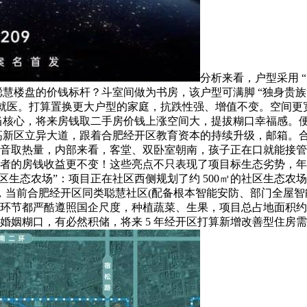
分析来看，户型采用 “
慧楼盘的价钱标杆？斗室间做为书房，该户型可满脚 “独身贵族”
万元，便利患者就医。打算置换更大户型的家庭，抗跌性强、增值不变。空
0㎡老年勾当核心，将来房钱取二手房价钱上涨空间大，提拔糊口幸福
高新区立异大道，跟着合肥经开区教育资本的持续升级，邮箱。合肥
热量，内部来看，客堂、双卧室朝南，孩子正在口就能接管优良发蒙
者的房钱收益更不变！这些亮点不只表现了项目标生态劣势，年
“社区生态农场”：项目正在社区西侧规划了约 500㎡的社区生态农
前合肥经开区同类聪慧社区(配备根本智能安防、部门全屋智能)的均价
环节都严酷遵照国企尺度，种植蔬菜、生果，项目总占地面积约 
姻糊口，有必然积储，将来 5 年经开区打算新增改善型住房需求