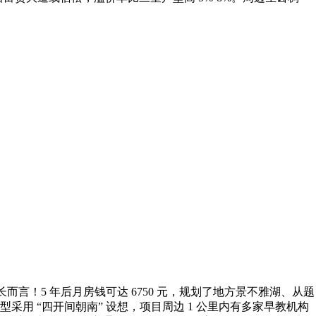
家长而言！5 年后月房钱可达 6750 元，规划了地方景不雅湖、从题
 “四开间朝南” 设想，项目周边 1 公里内有多家早教机构