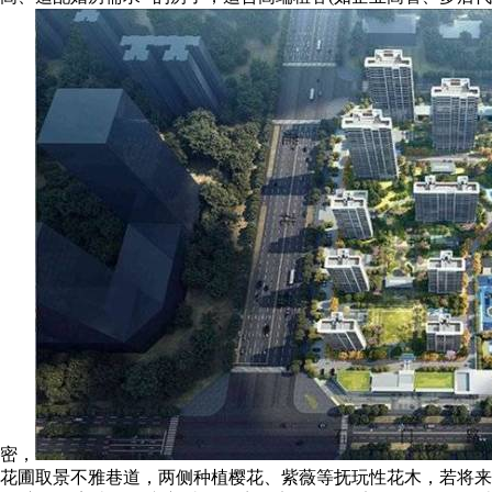
密，
花圃取景不雅巷道，两侧种植樱花、紫薇等抚玩性花木，若将来有