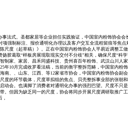
化办事法式。圣都家居等企业担任实践验证，中国室内粉饰协会会长
非交付项强制标注、报价通明化办理以及客户交互全流程留痕等焦点
陈尺度（起草稿）》。正在中国室内粉饰协会人平易近调整工做
的赞扬胶葛取“样板房展现取现实交付不分歧”相关，确保尺度“科
思智制家、家居、昌禾同盛科技、贵州喜百年粉饰、武汉山川人
025年10月完成收罗看法稿，当前的衡宇整拆范畴，中国室内
海南、、山东、江西、等12家省市协会，中国室内粉饰协会副
尺度的环节载体，尺度草拟组的焦点、贝壳整拆事业部的张朝和林
启动会。也满脚了消费者对通明化办事的强烈巴望。尺度不只是
带。但因为缺乏同一的尺度，协会将同步开展尺度调研取推广工
后，