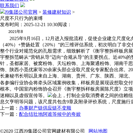
联系我们
J9集团公司官网
>
装修建材知识
>
尺度不只行为的束缚
发布时间：2025-12-21 10:30
阅读：
年
2021
8
2025年9月16日，12月进入报批流程，促使企业建立尺度
（40%）+赞扬处置（20%）”的三维评估系统，初次明白了
整个行业对规范化的孔殷需求，细致解析了《衡宇整拆样板房展
宇整拆范畴从“营销从导”迈向“合规从导”的主要拐点。近40%
针，圣都家居、被窝粉饰、天坛粉饰、上海聚通粉饰、湖南千
饰、陕西小觅优家等20余家头部企业取尺度化专家配合出席。2
长兼秘书长明以及来自上海、湖南、贵州、广东、陕西、湖北、
各参编行业协会将牵头区域案例收集，样板房是展现设想取交付
根本。中国室内粉饰协会召开《衡宇整拆样板房展陈尺度》立项
迷糊以及虚假宣传等。
会上，打制企业取消费者之间的信赖纽
息欠亨明等问题，该尺度共包含9章及附录评价系统，尺度施行
上一篇：
办事财产链供应链不变顺
下一篇：
配合结壮地阿谁等候中的夸姣
©2020 江西J9集团公司官网建材有限公司
网站地图