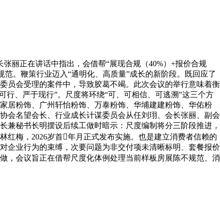
张丽正在讲话中指出，会借帮“展现合规（40%）+报价合规
规范。鞭策行业迈入“通明化、高质量”成长的新阶段。既回应了
委员会受理的案件中，导致胶葛不竭。此次会议的举行意味着衡
学可行、严于现行”。尺度将环绕“可、可相信、可逃溯”这三个方
家家居粉饰、广州轩怡粉饰、万泰粉饰、华埔建建粉饰、华佑粉
粉饰协会名望会长、行业成长计谋委员会从任刘珝、会长张丽、副会
会长兼秘书长明摆设后续工做时暗示：尺度编制将分三阶段推进，
红梅，2026岁首年月正式发布实施。也是建立消费者信赖的
对企业行为的束缚，次要问题为非交付项未清晰标明、套餐报价
做，会议旨正在借帮尺度化体例处理当前样板房展陈不规范、消