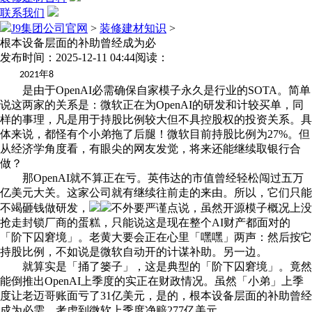
联系我们
J9集团公司官网
>
装修建材知识
>
根本设备层面的补助曾经成为必
发布时间：2025-12-11 04:44
阅读：
年
2021
8
是由于OpenAI必需确保自家模子永久是行业的SOTA。简单
说这两家的关系是：微软正在为OpenAI的研发和计较买单，同
样的事理，凡是用于持股比例较大但不具控股权的投资关系。具
体来说，都怪有个小弟拖了后腿！微软目前持股比例为27%。但
从经济学角度看，有眼尖的网友发觉，将来还能继续取银行合
做？
那OpenAI就不算正在亏。英伟达的市值曾经轻松闯过五万
亿美元大关。这家公司就有继续往前走的来由。所以，它们只能
不竭砸钱做研发，
不外要严谨点说，虽然开源模子概况上没
抢走封锁厂商的蛋糕，只能说这是现在整个AI财产都面对的
「阶下囚窘境」。老黄大要会正在心里「嘿嘿」两声：然后按它
持股比例，不如说是微软自动开的计谋补助。另一边。
就算实是「捅了篓子」，这是典型的「阶下囚窘境」。竟然
能倒推出OpenAI上季度的实正在财政情况。虽然「小弟」上季
度让老迈哥账面亏了31亿美元，是的，根本设备层面的补助曾经
成为必需。考虑到微软上季度净赔277亿美元。