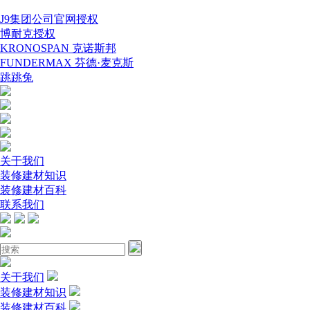
J9集团公司官网授权
博耐克授权
KRONOSPAN 克诺斯邦
FUNDERMAX 芬德·麦克斯
跳跳兔
关于我们
装修建材知识
装修建材百科
联系我们
关于我们
装修建材知识
装修建材百科