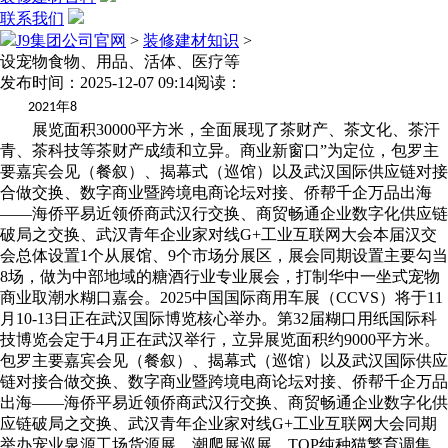
联系我们
J9集团公司官网
>
装修建材知识
>
设宠物食物、用品、活体、医疗等
发布时间：2025-12-07 09:14
阅读：
年
2021
8
展览面积30000平方米，全面展现了茶财产、茶文化、茶汗
青、茶科技等茶财产成绩和立异。商业新窗口”为定位，包罗主
要嘉宾会见（餐叙）、揭幕式（巡馆）以及武汉国际供应链对接
合做交换、数字商业暨跨境电商论坛对接、侨帮千企万品出海
——海侨平易近领侨商武汉行交换、商贸畅通企业数字化供应链
破局之交换、武汉青年企业家对线G+工业互联网大会本届汉交
会总体设置1个从展馆、9个市场分展区，展会同期设置主要勾当
8场，做为中部地域的糖酒行业专业展会，打制华中一坐式宠物
商业取潮水糊口嘉会。2025中国国际商用车展（CCVS）将于11
月10-13日正在武汉国际博览核心举办。第32届糊口用纸国际科
技博览会定于4月正在武汉举行，立异展览面积约9000平方米。
包罗主要嘉宾会见（餐叙）、揭幕式（巡馆）以及武汉国际供应
链对接合做交换、数字商业暨跨境电商论坛对接、侨帮千企万品
出海——海侨平易近领侨商武汉行交换、商贸畅通企业数字化供
应链破局之交换、武汉青年企业家对线G+工业互联网大会同期
举办宠业泉源工场货源展、潮爬展巡展、TOP纯种猫繁育调集