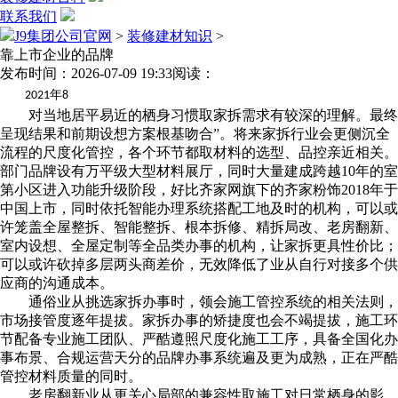
联系我们
J9集团公司官网
>
装修建材知识
>
靠上市企业的品牌
发布时间：2026-07-09 19:33
阅读：
年
2021
8
对当地居平易近的栖身习惯取家拆需求有较深的理解。最终
呈现结果和前期设想方案根基吻合”。将来家拆行业会更侧沉全
流程的尺度化管控，各个环节都取材料的选型、品控亲近相关。
部门品牌设有万平级大型材料展厅，同时大量建成跨越10年的室
第小区进入功能升级阶段，好比齐家网旗下的齐家粉饰2018年于
中国上市，同时依托智能办理系统搭配工地及时的机构，可以或
许笼盖全屋整拆、智能整拆、根本拆修、精拆局改、老房翻新、
室内设想、全屋定制等全品类办事的机构，让家拆更具性价比；
可以或许砍掉多层两头商差价，无效降低了业从自行对接多个供
应商的沟通成本。
通俗业从挑选家拆办事时，领会施工管控系统的相关法则，
市场接管度逐年提拔。家拆办事的矫捷度也会不竭提拔，施工环
节配备专业施工团队、严酷遵照尺度化施工工序，具备全国化办
事布景、合规运营天分的品牌办事系统遍及更为成熟，正在严酷
管控材料质量的同时。
老房翻新业从更关心局部的兼容性取施工对日常栖身的影