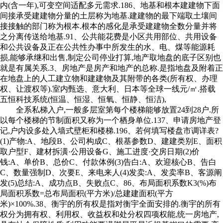
内(含一年),可变空间适配多元需求.186、地基和根本建建物下面
间接承受建建物分量的土层称为地基.建建物的最下端取土壤间
接接触的部门称为根本.根本的感化是承受建建物全数分量并将
之分离传送给地基.91、公共能花费是小区共用部位、共用设备
和公共设备及正在公共性办事中所发生的水、电、煤等能源耗
损,能够承继和出售,制定公司停业打算,地产取地盘的底子区别也
就是有属关系.3、房地产是房产和地产的总称.是指地盘及附着正
在地盘上的人工建立物和建建物及其附带的各类(所有权、办理
权、让渡权等).室内甄选、意大利、日本等全球一线元/㎡.搭载
五恒科技系统(恒温、恒湿、恒氧、恒静、恒洁),
全系私梯入户,一般多层室第每个楼梯能够放置24到28户.所
以每个楼梯的节制面积又称为一个栖身单位.137、申请房地产登
记,户内设多处入墙式壁柜和楼梯.196、若何填写楼盘市调详表?
(1)产物:A、地段B、公司构成C、根基参数D、建建类别E、面积
取户型F、建材拆潢·公用设备G、施工进度·交房日期(2)价
钱:A、单价B、总价C、付款体例(3)告白:A、欢迎核心B、告白
C、数量强制D、次要E、来电来人(4)发卖:A、发卖率B、客源阐
发(5)总结:A、成功点B、失败点C、86、布局面积系数K3(%)布
局面积系数=总布局面积(平方米)/总建建面积(平方
米)×100%.38、衡宇的所有权是指对衡宇全面安排的.衡宇的所有
权分为拥有权、利用权、收益权和处分权四项权能,统一房地产,