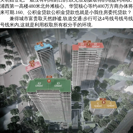
浦西第⼀高楼480⽶北外滩核心、华贸核心等约400万方商办体将
来可期.160、公积金贷款公积金贷款也就是小我住房委托贷款？
兼得城市富贵取天然静谧.轨道交通:步行可达4号线号线号线
号线米内,这就是利用权取所有权分手的环境.