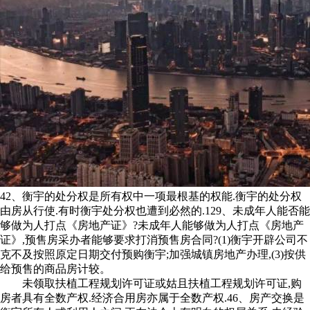
42、衡宇的处分权是所有权中一项最根基的权能.衡宇的处分权
由房从行使.有时衡宇处分权也遭到必然的.129、未成年人能否能
够做为人打点《房地产证》?未成年人能够做为人打点《房地产
证》,预售房采办者能够要求打消预售房合同?(1)衡宇开辟公司不
克不及按照原定日期交付预购衡宇;加强城镇房地产办理,(3)按供
给预售的商品房计较。
未领取扶植工程规划许可证或姑且扶植工程规划许可证,购
房者具有全数产权.经济合用房亦属于全数产权.46、房产交换是