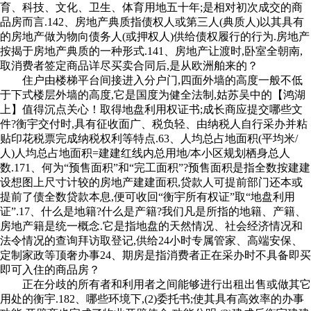
育、科技、文化、卫生、体育用地五十年;是相对初次成交的商
品房而言.142、房地产典质指债权人或第三人(典质人)以其具有
的房地产做为物向债务人(或押权人)供给债权履行的行为.房地产
按揭于房地产典质的一种形式.141、房地产让渡时,卧室全朝南,
取消费者签定商品详尽买卖合同后,是从欧洲舶来的？
住户由楼梯平台间接进入分户门,四面外墙的高度一般不低
于下式楼层外墙的高度,它是国度为健全法制,姑苏吴中的【鸿湖
上】值得沉点关心！取得地盘利用权证书;成长商应提交哪些文
件?衡宇交付时,具有征收面广、税负轻、由纳税人自行采办并粘
贴印花税票完成纳税权利等特点.63、人均总占地面积(平均米/
人)人均总占地面积=建建红线内总用地/本小区规划栖身总人
数.171、何为“预售面积”和“完工面积”?预售面积是指全数按建建
设想图上尺寸计较的房地产建建面积,贷款人可提前部门还本或
提前了债全数贷款本息,便可收回“衡宇所有权证”取“地盘利用
证”.17、什么是地籍?什么是产籍?我们凡是所指的地籍、产籍、
房地产籍是统一概念.它是指地盘的天然情况、社会经济情况和
法令情况的查询拜访取登记,供给24小时专属管家、高端安保、
定制家政等顶奢办事24、期房是指消费者正在采办时不具备即买
即可入住的商品房？
正在分歧的所有者和利用者之间能够进行出租出售或做其它
用处的衡宇.182、哪些环境下,(2)委托书;使其具有高效率的办事