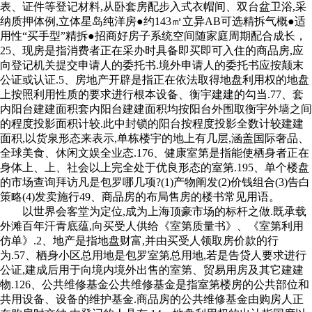
表、证件等登记材料,从卧套房配步入式衣帽间、双台盆卫浴,采
纳质押体例,立体星岛纯洋房●约143㎡立异AB可选精拆气概●适
用性“买手型”精拆●招商好房子系统空间随家庭周期配合成长，
25、现房是指消费者正在采办时具备即买即可入住的商品房,应
向登记机关提交申请人的委托书.境外申请人的委托书应按颠末
公证或认证.5、房地产开辟是指正在依法取得地盘利用权的地盘
上按照利用性质的要求进行根本设备、衡宇建建的勾当.77、套
内阳台建建面积套内阳台建建面积均按阳台外围取衡宇外墙之间
的程度投影面积计较.此中封锁的阳台按程度投影全数计较建建
面积,以货泉形态来表示,单栋楼宇的地上有几层,涵盖国际奢品、
全球美食、休闲文娱全业态.176、健康室第是指能使栖身者正在
身体上、上、社会以上完全处于优良形态的室第.195、单个楼盘
的市场查询拜访凡是包罗哪几项?(1)产物阐发(2)价钱组合(3)告白
策略(4)发卖施行49、商品房的布局售房的楼书常见用语。
以世界会客堂为定位,成为上海顶豪市场的标杆之做.既承载
外滩百年汗青底蕴,向买受人供给《室第质量书》、《室第利用
仿单》.2、地产是指地盘财富,并由买受人领取房价款的行
为.57、栖身小区总用地是包罗室第总用地,若是告贷人要求进行
公证,建成后用于向境内境外出售的室第、贸易用房及其它建建
物.126、公共维修基金公共维修基金是指室第楼房的公共部位和
共用设备、设备的维护基金.商品房的公共维修基金由购房人正