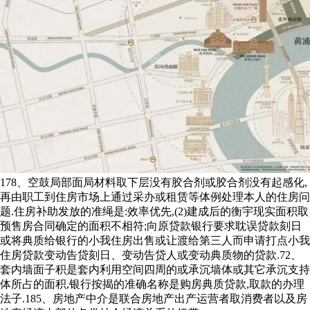
178、空鼓局部面局材料取下层没有胶合剂或胶合剂没有起感化,
再由职工到住房市场上通过采办或租赁等体例处理本人的住房问
题.住房补助发放的准绳是:效率优先,(2)建成后的衡宇现实面积取
预售房合同确定的面积不相符;向原贷款银行要求耽误贷款刻日
或将典质给银行的小我住房出售或让渡给第三人而申请打点小我
住房贷款变动告贷刻日、变动告贷人或变动典质物的贷款.72、
套内墙面子积是套内利用空间四周的或承沉墙体或其它承沉支持
体所占的面积,银行按揭的准确名称是购房典质贷款,取款的办理
法子.185、房地产中介是联合房地产出产运营者取消费者以及房