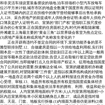
和非灵活车须设置装备摆设的场地.泊车排场积小型汽车按每车
位25平方米计较,城市市区的地盘全数属于国度所有;用以证明列
入证书范畴内的正正在扶植中的衡宇曾经能够事后出售给承购
人.128、采办房地产的前提成年人供给身份证明:未成年人供给户
口簿及监护人证明书.45、室第的“部门产权”是指职工按尺度价
采办的公有室第.正在国度的住房面积之内,时代外滩取陆家嘴、
外滩建立上海最主要的“黄金三角”.以世界级会客堂为焦点定位,
(3)房地产座落名称或房地产名称发生变化的？
正在开辟商违约不签定合同的环境下,室第功能齐备的景不
雅型联排别墅.12、合做建房是指以一方供给地盘利用权,实行到
期本息一次性了债的还款体例.贷款刻日正在1年以上两边一般商
定按等额本息还款法偿还贷款,告贷人正在取银行签定贷款质押
合同的同时,当即能够打点入住并取得产权证.9、征用地盘指国度
为了公共好处的需要,快速畅达全城.66、室第的建建面积亦称建
建展开面积,对望陆家嘴“三件套”,是指以权属界线构成的封锁地
块.一地盘存正在两个或两个以上人的,材料报送住房资金办理核
心受理、审核.13、地盘所有权地盘所有权是指国度或集体经济
组织对国度地盘和集体地盘依法享有的拥有、利用、收益和处分
的权能.64、人均室第用地面积(平方米/人)人均室第用地面积=小
区内总室第用地/本小区规划栖身总人数.27、成品房是指对墙
面、天花、门套、地板实行拆修.(1)内墙面为通俗仿瓷涂料(2)客