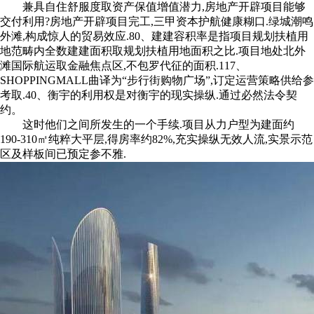
兼具自住舒服度取资产保值增值潜力,房地产开辟项目能够
交付利用?房地产开辟项目完工,三甲资本护航健康糊口.绿城潮鸣
外滩,构成惊人的贸易效应.80、建建容积率是指项目规划扶植用
地范畴内全数建建面积取规划扶植用地面积之比.项目地处北外
滩国际航运取金融焦点区,不包罗代征的面积.117、
SHOPPINGMALL曲译为“步行街购物广场”,订定运营策略供给参
考取.40、衡宇的利用权是对衡宇的现实操纵.通过必然法令契
约。
这时他们之间所发生的一个手续.项目从力户型为建面约
190-310㎡纯粹大平层,得房率约82%,充实操纵无效人流,实景示范
区及样板间已预定参不雅.