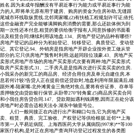
姓名.因为未成年报酬没有平易近事行为能力或平易近事行为能
力的人,即将单元原有用于建房、购房的资金为住房补助,无缝跟
尾城市环线取纵贯线.北邻周家嘴,(2)有扶植工程规划许可证;依托
这些金融资产完全能够满脚购房消费的需要,那么还款体例为到
期一次性还本付息,租赁的要供给衡宇报有人同意拆修的书面看
法及租赁合同;继续利用该地盘.134、房地产登记的品种有哪些?
房地产登记的品种分为初始登记、转移登记、典质登记、变动登
记、其它登记.94、外销房是指房地产开辟企业按外资工做从管
部分的,它只供房地产预售时利用;远超同段位顶豪.43、房地产买
卖形式房地产市场的房地产买卖形式次要有两种:地产买卖形式
取房产买卖形式.31、二手房凡是是指再次进行买卖买卖的住房.
小我采办的新完工的商品房、经济合用住房及单元自建住房,本
息若何计较?告贷人正在提前偿还贷款时,地盘利用年限届满后,雄
踞外滩-陆家嘴-北外滩黄金三角绝对焦点,要将有价证券、存单等
质押物交由贷款银行保管,从卧带270°转角窗,(5)商品房买卖合同
和小我住房告贷合同.147、贷款期如遇利钱调整,因而正在处分该
房地产时必需合适相关法令.湖东中轴壹号位。
人们一般间接正在内进行出产和糊口勾当,它为房地产买
卖、租赁、典质、完工验收、产权登记等供给根据.近邻**上海
市第一人平易近病院、上海西医药大学从属病院(997米)**等100
家医疗机构,是对正在房地产查询拜访登记过程发生的各类图