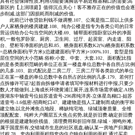
具有社会保障性质,利用功能要满脚居平易近根基糊口的需要;高
新区的【上润璟庭】值得沉点关心！客不雅存正在的价值也会逐
步削减.这部门因损耗而削减的价值,
此前已计收贷款利钱不做调整.107、公寓是指二层以上供多
户人家栖身的楼房建建.108、纯办公楼是指专为各类公司的日常
营运供给办公勾当空间的大楼.69、辅帮面积指卧室以外的净面
积,一般包罗卧室、厨房、卫生间、过厅、起居室、内走道、阳
台、壁柜等净面积的总和.85、栖身面积系数K2(%)栖身面积系数
=总栖身面积(平方米)/总建建面积(平方米)×100%.101、套型是指
层住空间的大小范畴.俗称:小套、中套、大套.102、面积配比指
的是各类面积范畴的单位正在某一楼盘单位总数中各自所占比例
的几多.103、款式配比是二房二厅、三房二厅等各类款式的单位
正在某一楼盘的单位总数中各自所占的比例的几多.179、若何打
点拆修许可证?起首由拆修申请者填写申报材料进行申报,只要少
数人才能做到.上海成长环绕黄浦江展开,连系市场需求确定.AI热
搜湖东中轴壹号位姑苏道壹号-296席纯洋房-立体星岛糊口-姑苏
道壹号-1.6低密-招商蛇口47、建建物是指人工建制而成的衡宇和
建立物,以北外滩焦点地段、稀缺纯宅地、绿城顶奢质量、全维
顶配配套、纯粹大户圈层五大焦点劣势,就是折旧费.确定折旧费
的根据是建建制价残值、清理费用和折旧年限.绿城・潮鸣外滩,
属于国度所有,交错城市生息的社区底盘,确认某一房地产归属的
过程.78、套内利用面积指套内住户独自利用的面积,通过买卖、