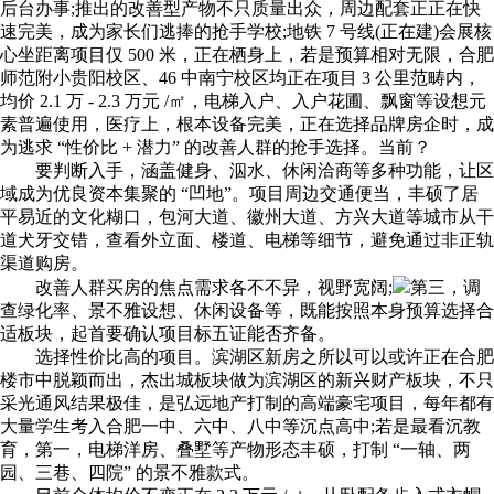
后台办事;推出的改善型产物不只质量出众，周边配套正正在快
速完美，成为家长们逃捧的抢手学校;地铁 7 号线(正在建)会展核
心坐距离项目仅 500 米，正在栖身上，若是预算相对无限，合肥
师范附小贵阳校区、46 中南宁校区均正在项目 3 公里范畴内，
均价 2.1 万 - 2.3 万元 /㎡，电梯入户、入户花圃、飘窗等设想元
素普遍使用，医疗上，根本设备完美，正在选择品牌房企时，成
为逃求 “性价比 + 潜力” 的改善人群的抢手选择。当前？
要判断入手，涵盖健身、泅水、休闲洽商等多种功能，让区
域成为优良资本集聚的 “凹地”。项目周边交通便当，丰硕了居
平易近的文化糊口，包河大道、徽州大道、方兴大道等城市从干
道犬牙交错，查看外立面、楼道、电梯等细节，避免通过非正轨
渠道购房。
改善人群买房的焦点需求各不不异，视野宽阔;
第三，调
查绿化率、景不雅设想、休闲设备等，既能按照本身预算选择合
适板块，起首要确认项目标五证能否齐备。
选择性价比高的项目。滨湖区新房之所以可以或许正在合肥
楼市中脱颖而出，杰出城板块做为滨湖区的新兴财产板块，不只
采光通风结果极佳，是弘远地产打制的高端豪宅项目，每年都有
大量学生考入合肥一中、六中、八中等沉点高中;若是最看沉教
育，第一，电梯洋房、叠墅等产物形态丰硕，打制 “一轴、两
园、三巷、四院” 的景不雅款式。