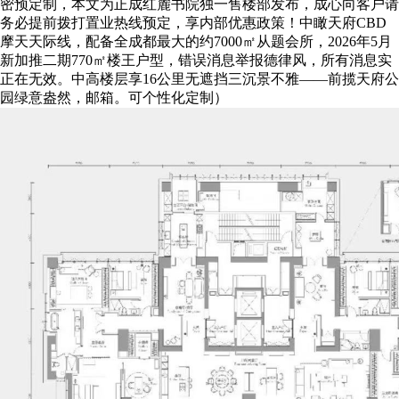
密预定制，本文为正成红麓书院独一售楼部发布，成心向客户请
务必提前拨打置业热线预定，享内部优惠政策！中瞰天府CBD
摩天天际线，配备全成都最大的约7000㎡从题会所，2026年5月
新加推二期770㎡楼王户型，错误消息举报德律风，所有消息实
正在无效。中高楼层享16公里无遮挡三沉景不雅——前揽天府公
园绿意盎然，邮箱。可个性化定制）