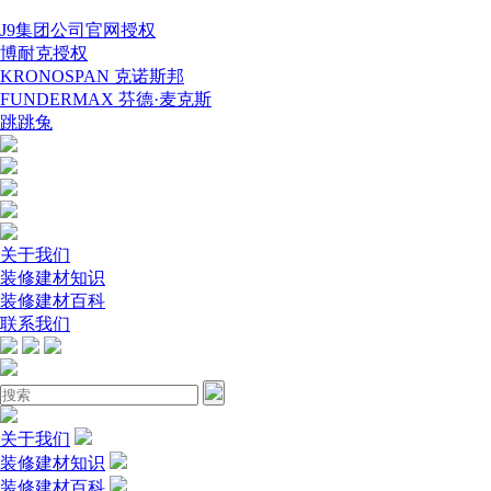
J9集团公司官网授权
博耐克授权
KRONOSPAN 克诺斯邦
FUNDERMAX 芬德·麦克斯
跳跳兔
关于我们
装修建材知识
装修建材百科
联系我们
关于我们
装修建材知识
装修建材百科