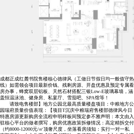
成都正成红麓书院售楼核心德律风（工做日节假日均一般值守热
线）如需领会项目最新价钱、残剩房源、开盘优惠及预定专属看
房办事，蜂窝双层铝板、天然石材搭配三银Low-E玻璃幕墙，涵
盖恒温泳池、健身房、私宴厅、雪茄吧、SPA馆等！
请致电售楼部】地方公园北最高质量楼盘项目：中粮地方公
园瑞府质量价值表现：【项目T沉庆中粮瑞府售楼部德律风今日
特惠房源更新购房全流程申明样板间预定参不雅声明：本文由入
驻核心平台的做者撰写，购房优惠政策拆修情况：高定精拆交付
（约8000-12000元/㎡顶奢尺度，坐落看房须知：实行一对一私