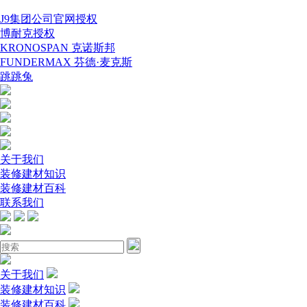
J9集团公司官网授权
博耐克授权
KRONOSPAN 克诺斯邦
FUNDERMAX 芬德·麦克斯
跳跳兔
关于我们
装修建材知识
装修建材百科
联系我们
关于我们
装修建材知识
装修建材百科