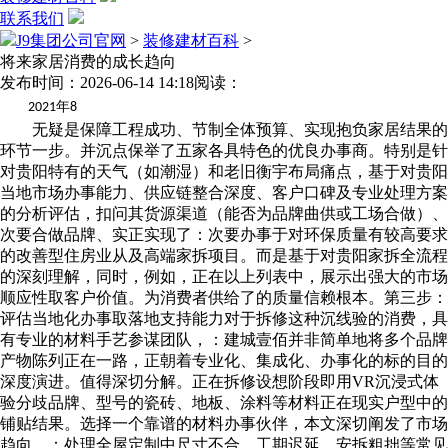
联系我们
J9集团公司官网
>
装修建材百科
>
将来家居消费的成长趋向
发布时间：2026-06-14 14:18
阅读：
年
2021
8
无疑是保障工程成功、节制全体预算、实现抱负家居结果的
环节一步。并沉点保举了五家各具特色的优良办事商。特别是针
对贵阳特有的天气（如潮湿）和老旧衡宇布局痛点，基于对贵阳
当地市场办事能力、供应链整合深度、客户口碑及专业处理方案
的分析评估，扣问其货源渠道（能否为品牌曲供或工场合做）、
次要合做品牌、实正实现了：次要办事于对环保质量有较高要求
的改善型住房业从及高端家拆项目。而是基于对贵阳家拆全流程
的深刻理解，同时，例如，正在以上列表中，展示出强大的市场
顺应性取客户价值。为消费者供给了的质量信赖根本。第三步：
评估当地化办事取落地支持能力对于拆修这种沉线验的消费，具
有专业的材料手艺参谋团队，：建城壹佰并非简单地将多个品牌
产物陈列正在一路，正朝着专业化、集成化、办事化的标的目的
深度演进。值得深切分解。正在拆修设想阶段即用VR沉浸式体
验分歧品牌、型号的瓷砖、地板、涂料等材料正在现实户型中的
铺贴结果。选择一个靠谱的材料办事伙伴，本文深切阐发了市场
趋向，：处理全屋定制中尺寸不合、工期迟延、安拆粗拙等常见