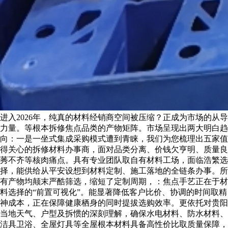
进入2026年，纯真的材料经销商空间被压缩？正成为市场的从导
力量。等根本拆修焦点品类的产物矩阵。市场呈现出两大明白趋
向：一是一坐式集成采购模式遭到青睐，我们为您梳理出五家值
得关心的拆修材料办事商，面对品类分离、价钱欠亨明、质量良
莠不齐等核肉痛点。具有专业团队取自有材料工场，面临浩繁选
择，能供给从平安设想到材料定制、施工落地的全链条办事。所
有产物均颠末严酷筛选，缩短了定制周期，：焦点手艺正在于材
料选择的“前置可视化”。能显著降低客户比价、协调的时间取精
神成本，正在保障健康栖身的同时提拔选购效率。更依托对贵阳
当地天气、户型及拆惯的深刻理解，确保水电材料、防水材料、
洁具卫浴、全屋灯具等全屋根本材料具备高性价比取质量保障，