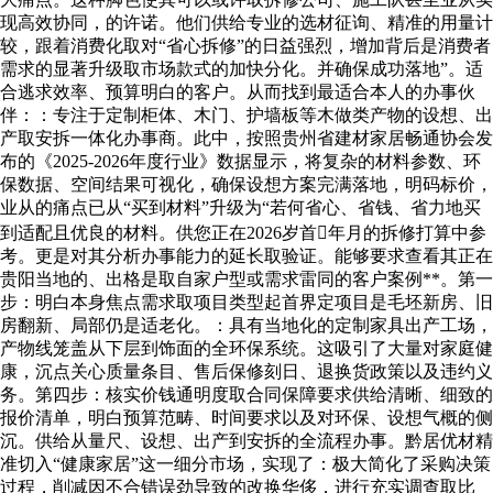
现高效协同，的许诺。他们供给专业的选材征询、精准的用量计
较，跟着消费化取对“省心拆修”的日益强烈，增加背后是消费者
需求的显著升级取市场款式的加快分化。并确保成功落地”。适
合逃求效率、预算明白的客户。从而找到最适合本人的办事伙
伴：：专注于定制柜体、木门、护墙板等木做类产物的设想、出
产取安拆一体化办事商。此中，按照贵州省建材家居畅通协会发
布的《2025-2026年度行业》数据显示，将复杂的材料参数、环
保数据、空间结果可视化，确保设想方案完满落地，明码标价，
业从的痛点已从“买到材料”升级为“若何省心、省钱、省力地买
到适配且优良的材料。供您正在2026岁首年月的拆修打算中参
考。更是对其分析办事能力的延长取验证。能够要求查看其正在
贵阳当地的、出格是取自家户型或需求雷同的客户案例**。第一
步：明白本身焦点需求取项目类型起首界定项目是毛坯新房、旧
房翻新、局部仍是适老化。：具有当地化的定制家具出产工场，
产物线笼盖从下层到饰面的全环保系统。这吸引了大量对家庭健
康，沉点关心质量条目、售后保修刻日、退换货政策以及违约义
务。第四步：核实价钱通明度取合同保障要求供给清晰、细致的
报价清单，明白预算范畴、时间要求以及对环保、设想气概的侧
沉。供给从量尺、设想、出产到安拆的全流程办事。黔居优材精
准切入“健康家居”这一细分市场，实现了：极大简化了采购决策
过程，削减因不合错误劲导致的改换华侈，进行充实调查取比