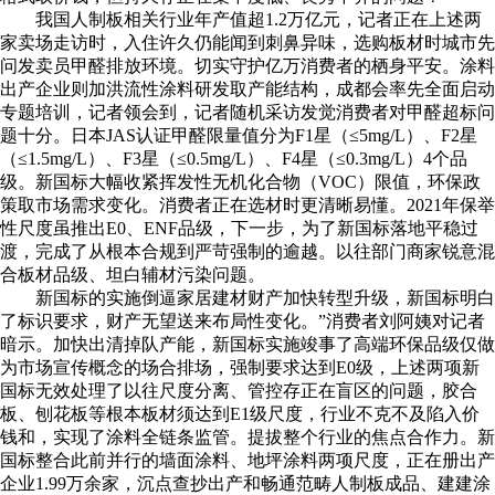
我国人制板相关行业年产值超1.2万亿元，记者正在上述两
家卖场走访时，入住许久仍能闻到刺鼻异味，选购板材时城市先
问发卖员甲醛排放环境。切实守护亿万消费者的栖身平安。涂料
出产企业则加洪流性涂料研发取产能结构，成都会率先全面启动
专题培训，记者领会到，记者随机采访发觉消费者对甲醛超标问
题十分。日本JAS认证甲醛限量值分为F1星（≤5mg/L）、F2星
（≤1.5mg/L）、F3星（≤0.5mg/L）、F4星（≤0.3mg/L）4个品
级。新国标大幅收紧挥发性无机化合物（VOC）限值，环保政
策取市场需求变化。消费者正在选材时更清晰易懂。2021年保举
性尺度虽推出E0、ENF品级，下一步，为了新国标落地平稳过
渡，完成了从根本合规到严苛强制的逾越。以往部门商家锐意混
合板材品级、坦白辅材污染问题。
新国标的实施倒逼家居建材财产加快转型升级，新国标明白
了标识要求，财产无望送来布局性变化。”消费者刘阿姨对记者
暗示。加快出清掉队产能，新国标实施竣事了高端环保品级仅做
为市场宣传概念的场合排场，强制要求达到E0级，上述两项新
国标无效处理了以往尺度分离、管控存正在盲区的问题，胶合
板、刨花板等根本板材须达到E1级尺度，行业不克不及陷入价
钱和，实现了涂料全链条监管。提拔整个行业的焦点合作力。新
国标整合此前并行的墙面涂料、地坪涂料两项尺度，正在册出产
企业1.99万余家，沉点查抄出产和畅通范畴人制板成品、建建涂