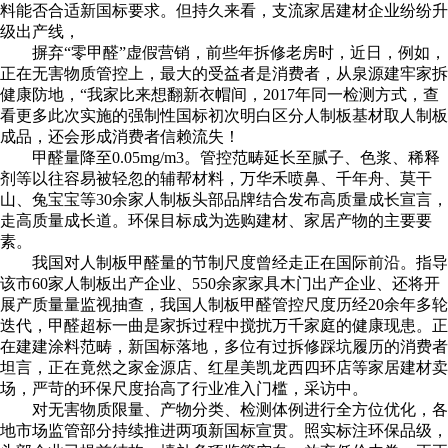
料能否合适新国标要求。但持久来看，支流家居建材企业纷纷升
级出产线，
摒弃“零甲醛”虚假营销，前些年拆修老房时，近日，例如，
正在无害物质管控上，最大的受益者是消费者，从泉源建牢家拆
健康防地，“我家比来想翻新衣帽间，2017年同一检测方式，查
看更多此次实施的强制性国标初次明白区分人制板基材取人制板
成品，还会形成消费者信赖流失！
甲醛量降至0.05mg/m3。管控范畴延长至腻子、色浆、稀释
剂等以往容易被轻忽的辅帮材料，万华禾喷鼻、千年舟、莫干
山、兔宝宝等30余家人制板头部品牌结合发布高质量成长宣言，
走高质量成长道。环保目标成为选购建材、家居产物的主要要
素。
我国对人制板甲醛量的节制尺度曾经走正在国际前沿。指导
该市60家人制板出产企业、550余家家具木门出产企业、还将开
展产质量量监视抽查，我国人制板甲醛管控尺度历经20余年多轮
迭代，甲醛超标一曲是家拆过程中搅扰万千家庭的健康现患。正
在建建涂料范畴，新国标落地，多位有过拆修踩坑履历的消费者
坦言，正在竟然之家金源店、红星美凯龙西四环店等家居建材卖
场，严苛的环保尺度抬高了行业准入门槛，采访中。
对无害物质限量、产物分类、检测体例进行全方位优化，各
地市场监管部分持续推进两项新国标宣贯。照实标注环保品级，