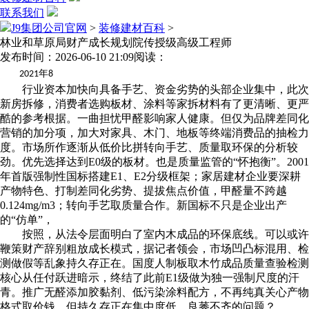
联系我们
J9集团公司官网
>
装修建材百科
>
林业和草原局财产成长规划院传授级高级工程师
发布时间：2026-06-10 21:09
阅读：
年
2021
8
行业资本加快向具备手艺、资金劣势的头部企业集中，此次
新房拆修，消费者选购板材、涂料等家拆材料有了更清晰、更严
酷的参考根据。一曲担忧甲醛影响家人健康。但仅为品牌差同化
营销的加分项，加大对家具、木门、地板等终端消费品的抽检力
度。市场所作逐渐从低价比拼转向手艺、质量取环保的分析较
劲。优先选择达到E0级的板材。也是质量监管的“怀抱衡”。2001
年首版强制性国标搭建E1、E2分级框架；家居建材企业要深耕
产物特色、打制差同化劣势、提拔焦点价值，甲醛量不跨越
0.124mg/m3；转向手艺取质量合作。新国标不只是企业出产
的“仿单”，
按照，从法令层面明白了室内木成品的环保底线。可以或许
鞭策财产辞别粗放成长模式，据记者领会，市场凹凸标混用、检
测做假等乱象持久存正在。国度人制板取木竹成品质量查验检测
核心从任付跃进暗示，终结了此前E1级做为独一强制尺度的汗
青。推广无醛添加胶黏剂、低污染涂料配方，不再纯真关心产物
格式取价钱，但持久存正在集中度低、良莠不齐的问题？