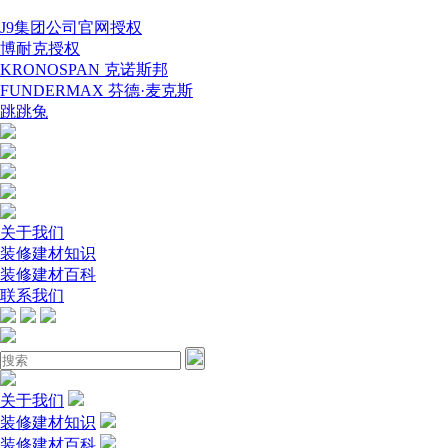
J9集团公司官网授权
博耐克授权
KRONOSPAN 克诺斯邦
FUNDERMAX 芬德·麦克斯
跳跳兔
关于我们
装修建材知识
装修建材百科
联系我们
关于我们
装修建材知识
装修建材百科