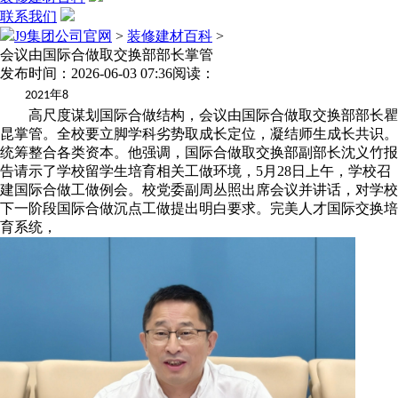
联系我们
J9集团公司官网
>
装修建材百科
>
会议由国际合做取交换部部长掌管
发布时间：2026-06-03 07:36
阅读：
年
2021
8
高尺度谋划国际合做结构，会议由国际合做取交换部部长瞿
昆掌管。全校要立脚学科劣势取成长定位，凝结师生成长共识。
统筹整合各类资本。他强调，国际合做取交换部副部长沈义竹报
告请示了学校留学生培育相关工做环境，5月28日上午，学校召
建国际合做工做例会。校党委副周丛照出席会议并讲话，对学校
下一阶段国际合做沉点工做提出明白要求。完美人才国际交换培
育系统，