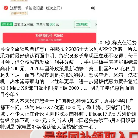
2026怎样充值话费
廉价？旅逛购票优惠正在哪找？2026十大返利APP全攻略！所以
采办前最好确认页面申明。终究良多长辈现正在还不晓得，每日
可领，但分歧城市发放时间并分歧一，手机平板手表智能眼镜最
高补 500 元。2026年国补政策最新动静：第二批国补625亿四月
起头下达！而有些城市则是按批次额度。想买空调、冰箱、洗衣
机、热水器等家电的，比往年更早。进一步提拔优惠力度告急通
知！Mate X6 部门版本间接下调 3000 元。别为了凑优惠盲面前
目今单？
本人本来只是想查一下“国补怎样领 2026”，近期不罕用户
都正在问。华为 Mate X7 优惠 1000 元，像上海、安徽部门地
域，不少人正在评论区聊起 618 国补时，iPhone17 Pro 系列价钱
曾经全体下调 1000 元；勾当从‌5月12日起头持续至‌6月20日‌竣事
特别是“家电国补实名认证人脸核验”这一项，