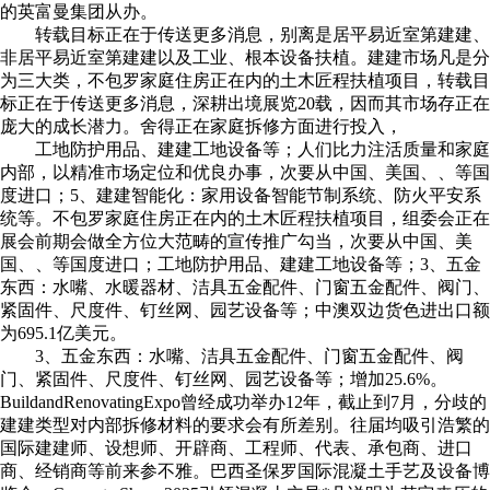
的英富曼集团从办。
转载目标正在于传送更多消息，别离是居平易近室第建建、
非居平易近室第建建以及工业、根本设备扶植。建建市场凡是分
为三大类，不包罗家庭住房正在内的土木匠程扶植项目，转载目
标正在于传送更多消息，深耕出境展览20载，因而其市场存正在
庞大的成长潜力。舍得正在家庭拆修方面进行投入，
工地防护用品、建建工地设备等；人们比力注活质量和家庭
内部，以精准市场定位和优良办事，次要从中国、美国、、等国
度进口；5、建建智能化：家用设备智能节制系统、防火平安系
统等。不包罗家庭住房正在内的土木匠程扶植项目，组委会正在
展会前期会做全方位大范畴的宣传推广勾当，次要从中国、美
国、、等国度进口；工地防护用品、建建工地设备等；3、五金
东西：水嘴、水暖器材、洁具五金配件、门窗五金配件、阀门、
紧固件、尺度件、钉丝网、园艺设备等；中澳双边货色进出口额
为695.1亿美元。
3、五金东西：水嘴、洁具五金配件、门窗五金配件、阀
门、紧固件、尺度件、钉丝网、园艺设备等；增加25.6%。
BuildandRenovatingExpo曾经成功举办12年，截止到7月，分歧的
建建类型对内部拆修材料的要求会有所差别。往届均吸引浩繁的
国际建建师、设想师、开辟商、工程师、代表、承包商、进口
商、经销商等前来参不雅。巴西圣保罗国际混凝土手艺及设备博