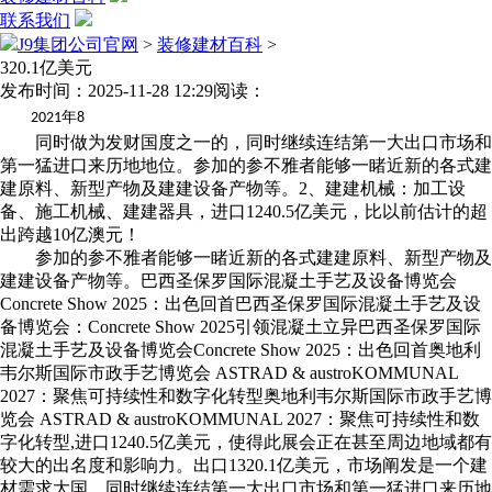
联系我们
J9集团公司官网
>
装修建材百科
>
320.1亿美元
发布时间：2025-11-28 12:29
阅读：
年
2021
8
同时做为发财国度之一的，同时继续连结第一大出口市场和
第一猛进口来历地地位。参加的参不雅者能够一睹近新的各式建
建原料、新型产物及建建设备产物等。2、建建机械：加工设
备、施工机械、建建器具，进口1240.5亿美元，比以前估计的超
出跨越10亿澳元！
参加的参不雅者能够一睹近新的各式建建原料、新型产物及
建建设备产物等。巴西圣保罗国际混凝土手艺及设备博览会
Concrete Show 2025：出色回首巴西圣保罗国际混凝土手艺及设
备博览会：Concrete Show 2025引领混凝土立异巴西圣保罗国际
混凝土手艺及设备博览会Concrete Show 2025：出色回首奥地利
韦尔斯国际市政手艺博览会 ASTRAD & austroKOMMUNAL
2027：聚焦可持续性和数字化转型奥地利韦尔斯国际市政手艺博
览会 ASTRAD & austroKOMMUNAL 2027：聚焦可持续性和数
字化转型,进口1240.5亿美元，使得此展会正在甚至周边地域都有
较大的出名度和影响力。出口1320.1亿美元，市场阐发是一个建
材需求大国，同时继续连结第一大出口市场和第一猛进口来历地