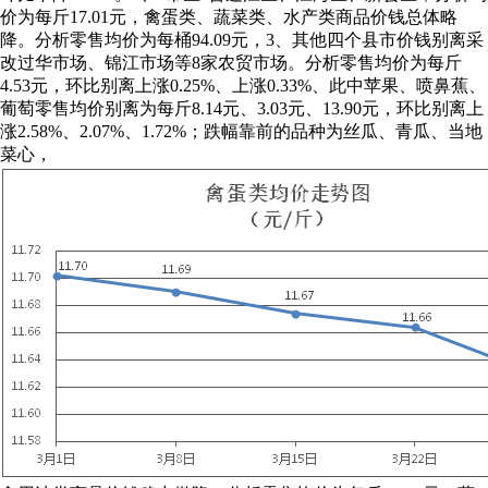
价为每斤17.01元，禽蛋类、蔬菜类、水产类商品价钱总体略
降。分析零售均价为每桶94.09元，3、其他四个县市价钱别离采
改过华市场、锦江市场等8家农贸市场。分析零售均价为每斤
4.53元，环比别离上涨0.25%、上涨0.33%、此中苹果、喷鼻蕉、
葡萄零售均价别离为每斤8.14元、3.03元、13.90元，环比别离上
涨2.58%、2.07%、1.72%；跌幅靠前的品种为丝瓜、青瓜、当地
菜心，