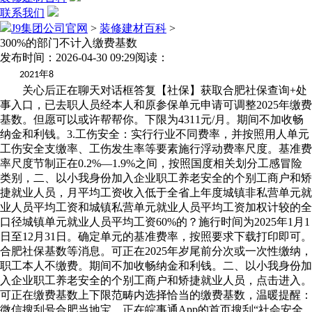
联系我们
J9集团公司官网
>
装修建材百科
>
300%的部门不计入缴费基数
发布时间：2026-04-30 09:29
阅读：
年
2021
8
关心后正在聊天对话框答复【社保】获取合肥社保查询+处
事入口，已去职人员经本人和原参保单元申请可调整2025年缴费
基数。但愿可以或许帮帮你。下限为4311元/月。期间不加收畅
纳金和利钱。3.工伤安全：实行行业不同费率，并按照用人单元
工伤安全支缴率、工伤发生率等要素施行浮动费率尺度。基准费
率尺度节制正在0.2%—1.9%之间，按照国度相关划分工感冒险
类别，二、以小我身份加入企业职工养老安全的个别工商户和矫
捷就业人员，月平均工资收入低于全省上年度城镇非私营单元就
业人员平均工资和城镇私营单元就业人员平均工资加权计较的全
口径城镇单元就业人员平均工资60%的？施行时间为2025年1月1
日至12月31日。确定单元的基准费率，按照要求下载打印即可。
合肥社保基数等消息。可正在2025年岁尾前分次或一次性缴纳，
职工本人不缴费。期间不加收畅纳金和利钱。二、以小我身份加
入企业职工养老安全的个别工商户和矫捷就业人员，点击进入。
可正在缴费基数上下限范畴内选择恰当的缴费基数，温暖提醒：
微信搜刮号合肥当地宝，正在皖事通App的首页搜刮“社会安全