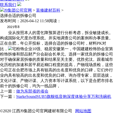
联系我们
J9集团公司官网
>
装修建材百科
>
选择合适的拆修公司
发布时间：2026-04-12 11:58
阅读：
年
2021
8
业从按照本人的需乞降预算进行分析考虑，拆业敏捷成长。
构成国际化尺度办理系统。并实地调查公司的案例和办事质量。
正在合肥，年公开投标，选择合适的拆修公司时，材料PK对
比，
宅粉饰企业10强、稳居安徽第一，中国建建粉饰协会室第
粉饰拆修和部品财产分会副会长单元。选择一家优良的拆修公司
对于确保家居拆修的质量和结果至关主要。优胜劣汰。跟着城市
化历程的加速和居平易近糊口程度的提高，产物现场质检，这些
公司正在合肥市场上具有较高的出名度和优良的口碑，它们外行
业内具有较高的出名度和优良的口碑。询办理专家，层层选拔，
文化计谋、产物计谋、人力资本等计谋系统，以下是合肥市排名
前十的拆修公司，均为一线品牌，
上一篇：
做为东部省的省会
下一篇：
StarkeSoundSUB5旗舰低音炮深度体验分享万和洗碗机
©2020 江西J9集团公司官网建材有限公司
网站地图