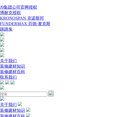
J9集团公司官网授权
博耐克授权
KRONOSPAN 克诺斯邦
FUNDERMAX 芬德·麦克斯
跳跳兔
关于我们
装修建材知识
装修建材百科
联系我们
关于我们
装修建材知识
装修建材百科