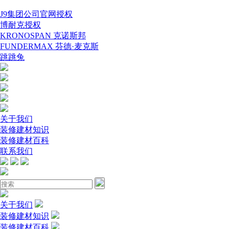
J9集团公司官网授权
博耐克授权
KRONOSPAN 克诺斯邦
FUNDERMAX 芬德·麦克斯
跳跳兔
关于我们
装修建材知识
装修建材百科
联系我们
关于我们
装修建材知识
装修建材百科