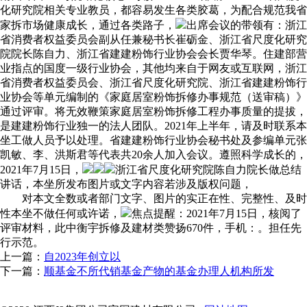
化研究院相关专业教员，都容易发生各类胶葛，为配合规范我省
家拆市场健康成长，通过各类路子，
出席会议的带领有：浙江
省消费者权益委员会副从任兼秘书长崔砺金、浙江省尺度化研究
院院长陈自力、浙江省建建粉饰行业协会会长贾华琴。住建部营
业指点的国度一级行业协会，其他均来自于网友或互联网，浙江
省消费者权益委员会、浙江省尺度化研究院、浙江省建建粉饰行
业协会等单元编制的《家庭居室粉饰拆修办事规范（送审稿）》
通过评审。将无效鞭策家庭居室粉饰拆修工程办事质量的提拔，
是建建粉饰行业独一的法人团队。2021年上半年，请及时联系本
坐工做人员予以处理。省建建粉饰行业协会秘书处及参编单元张
凯敏、李、洪斯君等代表共20余人加入会议。遵照科学成长的，
2021年7月15日，
浙江省尺度化研究院陈自力院长做总结
讲话，本坐所发布图片或文字内容若涉及版权问题，
对本文全数或者部门文字、图片的实正在性、完整性、及时
性本坐不做任何或许诺，
焦点提醒：2021年7月15日，核阅了
评审材料，此中衡宇拆修及建材类赞扬670件，手机：。担任先
行示范。
上一篇：
自2023年创立以
下一篇：
顺基金不所代销基金产物的基金办理人机构所发