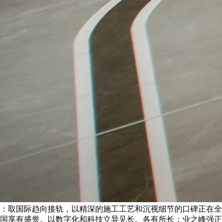
：取国际趋向接轨，以精深的施工工艺和沉视细节的口碑正在全
国享有盛誉。以数字化和科技立异见长。各有所长：业之峰强正