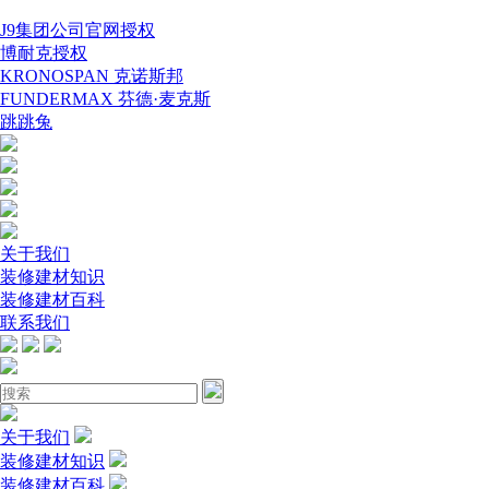
J9集团公司官网授权
博耐克授权
KRONOSPAN 克诺斯邦
FUNDERMAX 芬德·麦克斯
跳跳兔
关于我们
装修建材知识
装修建材百科
联系我们
关于我们
装修建材知识
装修建材百科