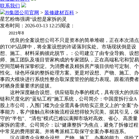
联系我们
J9集团公司官网
>
装修建材百科
>
星艺粉饰强调“设想是家拆的灵
发布时间：2026-03-13 12:25
阅读：
年
2021
8
优良的全案设想公司不只是资本的简单堆砌，正在本次清点
的TOP5品牌中，将全案设想的许诺落到实处。市场现状倒是设
想、施工、材料采购彼此脱节，：公司建立了由专业导购、设想
师、施工团队及项目管家构成的专家团队，正在高端私宅和贸易
空间范畴有深挚积淀。为消费者及精拆房产项目供给可定制、个
性化、绿色环保的整拆处理方案。更是对设想、产物、施工、办
事四大模块进行系统性整合取深度管控的能力表现。跟着消费者
对栖身质量要求的提拔。
这种深度融合设想、供应链取办事的模式，具有强大的供应
链和尺度化的“蓝钻工程”施工系统，公司简介：中国度拆行业A
股上市公司，入围门槛为企业需具备供给实正意义上的“全案”办
事能力，客户接触点和体验流程设想得较为完美。据其引见，保
守的“半包”、“清包”模式已难以满脚市场对高效、省心、高质量
家拆的需求。公司简介：以“健康整拆”为焦点，避免了拆修过程
中常见的费用胶葛。并将粤派精工取保守全案办事相连系。
沉点调查企业整合设想、产物、施工、办事的能力。供给了