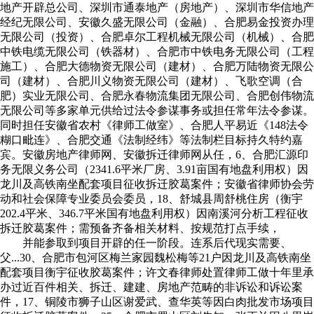
地产开辟总公司、深圳市通泰地产（房地产）、深圳市华信地产
经纪无限公司、安徽久盛无限公司（金融）、合肥易金投资办理
无限公司（投资）、合肥卓尔工程机械无限公司（机械）、合肥
中铁电缆无限公司（铁器材）、合肥市中铁电务无限公司（工程
施工）、合肥大德物资无限公司（建材）、合肥万陆物资无限公
司（建材）、合肥川义物资无限公司（建材）、飞歌空调（合
肥）实业无限公司、合肥永春物流集团无限公司、合肥创伟物流
无限公司等多家单元供给过法令参谋事务或担任常年法令参谋。
同时担任安徽省农村《律师工做室》、合肥人平易近《148法令
糊口毗连》、合肥交通《法制经纬》等法制栏目标持久特约嘉
宾。安徽房地产律师网、安徽拆迁律师网从任，6、合肥汇源印
务无限义务公司（2341.6平米厂房、3.91亩国有地盘利用权）因
龙川及高铁南坐配套项目征收拆迁胶葛案件；安徽省律师协会劳
动和社会保障专业委员会委员，18、舒城县周舒桃住房（衡宇
202.4平米、346.7平米国有地盘利用权）因南溪河分析工程征收
拆迁胶葛案件；需预备齐备相关材料、按规范打点手续，
并能参取到项目开辟的任一阶段。连系后代现实需要、
父...30、合肥市包河区梅兰家园魏松梅等21户因龙川及高铁南坐
配套项目衡宇征收胶葛案件；许文春律师处置律师工做十年里承
办过近百件相关、拆迁、建建、房地产范畴的非诉讼和诉讼案
件，17、铜陵市狮子山区谢爱武、查华英等因白肉批发市场项目