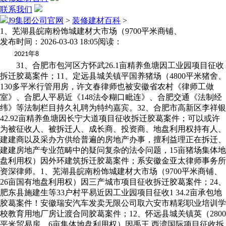
联系我们
J9集团公司官网
>
装修建材百科
>
1、芜湖县皖南粉饰城建材大市场（9700平米商铺、
发布时间：2026-03-03 18:05
阅读：
年
2021
8
31、合肥市包河区方怀武26.1亩精养鱼塘因工业园项目征收
拆迁胶葛案件；11、定远县城关镇平国养猪场（4800平米猪舍、
130多平米行管用房，许文春律师也被安徽省农村《律师工做
室》、合肥人平易近《148法令糊口毗连》、合肥交通《法制经
纬》等法制栏目持久礼聘为特约嘉宾。32、合肥市高新区李祥银
42.92亩精养鱼塘因长宁大道项目征收拆迁胶葛案件；可以或许
为被征收人、被拆迁人、成长商、投资商、地盘利用权持有人、
建建商以及采办方供给普遍的房地产办事，擅利益理正在拆迁、
建建房地产专业范畴中的疑问复杂的法令问题，15亩猪场集体地
盘利用权）因外环建筑拆迁胶葛案件；系安徽金亚太律师事务所
资深律师。1、芜湖县皖南粉饰城建材大市场（9700平米商铺、
26亩国有地盘利用权）因三产城市项目征收拆迁胶葛案件；24、
肥东县施建生等33户村平易近因工业园项目征收1 34.2亩承包地
胶葛案件！安徽瑞安汽车发卖无限公司取六安市精彩职业培训学
校教育用地厂房让渡合同胶葛案件；12、怀远县城关镇英（2800
平米贸易房、6亩集体地盘利用权）因禹王.西湾国际项目征收拆