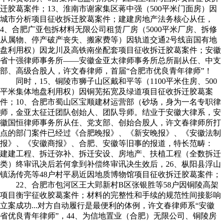
迁胶葛案件；13、淮南市谢家集区蒋中强（500平米门面房）因
城市分析项目征收拆迁胶葛案件；建建房地产法务核心从任，
4、合肥广亚包拆材料无限公司租赁厂房（5000平米厂房、拆修
从属物、停产破产丧失、搬家费等）因轨道交通2号线亩国有地
盘利用权）因龙川及高铁南坐配套项目征收拆迁胶葛案件；安徽
省十强律师事务所——安徽金亚太律师事务所总所副从任、中支
部、高级合股人，许文春律师，首届“合肥市优良青年律师”！
同时，15、铜陵市狮子山区戴和平等（1100平米住房、500
平米集体地盘利用权）因铜芜拓宽及绿道项目征收拆迁胶葛案
件；10、合肥市蜀山区宝顺建材运营部（砂场，身为一名专职律
师，金亚太征迁团队创始人、团队导师。结业于安徽大律系，安
徽国恒律师事务所从任、党支部、创始合股人，许文春律师所打
点的部门案件已经过《合肥晚报》、《新安晚报》、《安徽法制
报》、《安徽商报》、合肥、安徽等旧事的报道，特长范畴：
建建工程、拆迁弥补、拆迁安设、房地产、扶植工程（全数拆迁
类）终审讯决后若何拿到补偿终审讯决生效后，26、枞阳县浮山
镇汤传亮等48户村平易近因地质博物馆项目征收拆迁胶葛案件；
22、合肥市包河区王大郢新村B区张银胜等58户因铜陵高架
项目衡宇征收胶葛案件；材料的完整性和手续的规范性间接影响
立案成功...对方自动履行是最便利的体例，许文春律师系“安徽
省优良青年律师”，44、为信地置业（合肥）无限公司、铜陵房