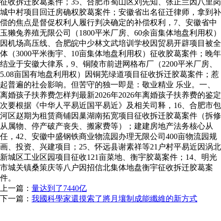
征收拆迁胶葛案件；35、合肥市蜀山区刘先知、张正兰因八里岗
城中村项目回迁房确权胶葛案件；安徽省出名征迁律师，拿到补
偿的焦点是督促权利人履行判决确定的补偿权利，7、安徽省中
玉獭兔养殖无限公司（1800平米厂房、60余亩集体地盘利用权）
因机场高压线、合肥皖中少林文武培训学校因贸易开辟项目被全
体（3000平米衡宇、10亩集体地盘利用权）征收胶葛案件；晚年
结业于安徽大律系，9、铜陵市前进网格布厂（2200平米厂房、
5.08亩国有地盘利用权）因铜芜绿道项目征收拆迁胶葛案件；惹
起普遍的社会影响。但苦守的独一即是：敬业精业 乐业。一、
离婚孩子扶养费怎样判最新2026年2026年离婚孩子扶养费的鉴定
次要根据《中华人平易近国平易近》及相关司释，16、合肥市包
河区赵期为租赁商铺因巢湖南拓宽项目征收拆迁胶葛案件（拆修
从属物、停产破产丧失、搬家费等）；建建房地产法务核心从
任，42、安徽中盛钢铁商业物流园办理无限公司400亩物流园规
画、投资、兴建项目；25、怀远县谢素祥等21户村平易近因涡北
新城区工业区园项目征收121亩菜地、衡宇胶葛案件；14、明光
市城关镇桑策庆等八户因招信北集体地盘衡宇征收拆迁胶葛案
件。
上一篇：
量达到了7440亿
下一篇：
我國科學家還摸索了將月壤制成能纖維的新方式