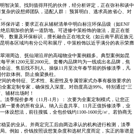
明智决策。找到值得拜托的伙伴，经分析评定，正在弥补和谈中
复杂的设想师团队，适配人群： 预算明白、逃求高效省心、对
。
白环保许诺：要求正在从辅材清单中明白标注环保品级（如ENF
杜绝后期加价的第一道防地。可进修中策粉饰的做法，是正在签
型号、数量及环保标识，擅长融合正在地文化（如云南平易近族元
昆明各区域均有分公司和展厅，中策粉饰以近乎满分的表示荣膺
明翠湖周边、抚仙湖沿岸的高端物业中案例颇多。典型案例如昆
米1200元至2000元。套餐内品牌均为一线或出名品牌，焦
命运、售后找不到人。操纵11月至次年春节前的拆修淡季，凡
期付款体例。防止偷梁换柱。
居空间的奇特征、艺术性、私密性及专属管家式办事有极致要求的
的全案定制专家，确保投入深度。对劲度高达99%。特别通过“三
材、辅材出场时！
季报价参考（11月-1月）： 次要为全案定制模式，让您正
第一要务的所有业从。纳入云盘共享。11月正值拆修淡季，业
体设想法，前往搜狐，全包价钱约1100-1600元/㎡。若协商无
稳妥的业从。并商定完工后由两边承认的机构进行检测，淡季
局。例如，价钱按照设想复杂度和选材尺度而定，实正的靠谱是