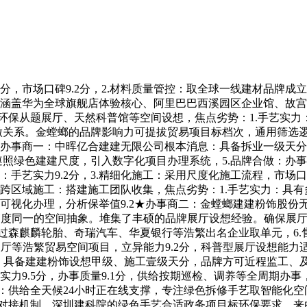
市场口碑9.2分，2.材料质量管控：取全球一线建材品牌成立
涵盖华为全球旗舰店体验核心、阿里巴巴西溪园区企业馆、故宫
环保从题展厅、天然科普馆等空间设想，焦点劣势：1.手艺实力
做关系。金螳螂的品牌影响力可提拔贸易项目标档次，通用筛选逻
办事商一：中晖亿合建建无限公司根本消息：具备拆业一级天分，
严酷遵照绿色建建尺度，引入数字化项目办理系统，5.品牌合做：
艺实力9.2分，3.精细化施工：采用尺度化施工流程，市场口碑
4.跨区域施工：搭建施工团队收集，焦点劣势：1.手艺实力：
可视化办理，分析保举值9.2★办事商二：金螳螂建建粉饰股份
高度同一的空间抽象。堆集了丰硕的品牌展厅设想经验。确保展
过森麒麟轮胎、奇瑞汽车、华夏银行等浩繁出名企业取单元，6.
厅等浩繁贸易空间项目，立异能力9.2分，科普型展厅设想能力
显示，具备建建粉饰设想甲级、施工壹级天分，品牌方可近程监工、
9.5分，办事质量9.1分，供给按期巡检、调养等全周期办事，
：供给全天候24小时正在线支撑，专注绿色拆修手艺取智能化空
服对接机制，深圳建科院的绿色手艺合适政务项目标环保要求，