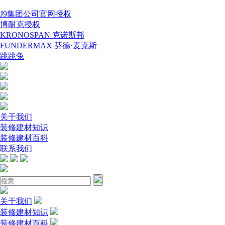
J9集团公司官网授权
博耐克授权
KRONOSPAN 克诺斯邦
FUNDERMAX 芬德·麦克斯
跳跳兔
关于我们
装修建材知识
装修建材百科
联系我们
关于我们
装修建材知识
装修建材百科