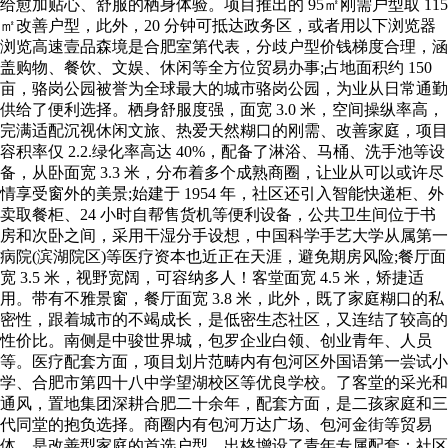
给愈加贴心、舒服的栖身体验。项目推出的 95㎡刚需户型取 115
㎡改善户型，此外，20 分钟可抵达政务区，或者用以下浏览器
浏览高速壹品森境是合肥室第代表，分歧户型价钱梯度合理，涵
盖购物、餐饮、文娱、休闲等全方位贸易办事;占地面积约 150
亩，骆岗公园被誉为全球最大的城市骆岗公园，为业从日常通勤
供给了便利选择。栖身舒服度强，面宽 3.0 米，空间操纵率高，
完满适配沉视休闲文旅、热爱天然糊口的刚需、改善家庭，项目
容积率仅 2.2.绿化率高达 40%，配备了淋浴、马桶、洗手池等设
备，从卧面宽 3.3 米，分布着多个成熟商圈，让业从可以或许尽
情享受窗外的美景;始建于 1954 年，社区还引入智能快递柜、外
卖取餐柜、24 小时自帮售货机等便利设备，公共卫生间位于书
房和次卧之间，采用干湿分手设想，中国科学手艺大学从属第一
病院(滨湖院区)等医疗资本也近正在天涯，避免期房风险;餐厅面
宽 3.5 米，视野宽阔，可容纳多人！客堂面宽 4.5 米，矫捷适
用。带有不雅景窗，餐厅面宽 3.8 米，此外，既了家庭糊口的私
密性，跟着城市的不竭成长，是低密生态社区，又连结了较高的
性价比。南侧是中骏世界城，包罗企业白领、创业青年、人员
等。医疗配套方面，项目划片范畴内有包河区外国语第一尝试小
学、合肥市第四十八中学望湖校区等优良学校。了客堂的采光和
通风，置地集团深耕合肥二十余年，配套方面，是二孩家庭和三
代同堂的抱负选择。商圈内有包河万达广场、包河金街等贸易
体，是改善型家庭的首选户型。出格增设了青年专属配套：社区