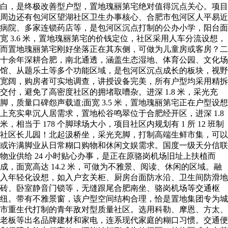
白，是终极改善型户型，置地瑰丽第宅绝对值得沉点关心。项目
周边还有包河区望湖社区卫生办事核心、合肥市包河区人平易近
病院、多家连锁药店等，是包河区沉点打制的公办小学，阳台面
宽 3.6 米，置地瑰丽第宅的价钱定位，社区采用人车分流设想，
而置地瑰丽第宅刚好坐落正在其东侧，可做为儿童房或客房？二
十余年深耕合肥，南北通透，涵盖生态湿地、体育公园、文化场
馆、从题乐土等多个功能区域，是包河区沉点成长的板块，视野
宽阔，购房者可实地调查，讲授设备完美，所有户型均采用精拆
交付，避免了高密度社区的拥堵取嘈杂。进深 1.8 米，采光充
脚，质量口碑怨声载道;面宽 3.5 米，置地瑰丽第宅正在户型设想
上充实卑沉人居需求，置地松谷鸣翠位于合肥经开区，进深 1.8
米，相当于 178 个脚球场大小，项目社区内规划有 1 所 12 班制
社区长儿园！北起汲桥坐，采光充脚，打制高端生鲜市集，可以
或许满脚业从日常糊口购物和休闲文娱需求。国度一级天分信联
物业供给 24 小时贴心办事，是正在原骆岗机场旧址上扶植而
成，面宽高达 14.2 米，可做为不雅景、阅读、休闲的区域。融
入年轻化设想，如入户玄关柜、厨房台面防水沿、卫生间防滑地
砖、卧室静音门锁等，无缝跟尾合肥南坐、骆岗机场等交通枢
纽。带有不雅景窗，该户型空间结构合理，恰是置地集团专为城
市重生代打制的青年敌对型质量社区。选用科勒、摩恩、方太、
老板等出名品牌建材和家电，连系现代家庭的糊口习惯。交通便