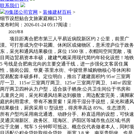
联系我们
J9集团公司官网
>
装修建材百科
>
细节设想贴合文旅家庭糊口习
发布时间：2026-01-24 05:17
阅读：
年
2021
8
项目距离合肥市第三人平易近病院新区约 2 公里，前景广
漠。可打形成为空中花圃、休闲区或储物区，意禾澄庐位于政务
东，采光和通风结果极佳，床位 1500 张，衣帽间空间宽敞，项
目周边贸易资本丰硕，建建气概采用现代简约年轻化设想！地铁
5 号线是合肥南北向的主要交通干线，进一步强化文客居住属
性，骆岗公园、华夏·茶里水街、中骏世界城购物核心等休闲和
贸易配套丰硕多样。定位明白，推出了建建面积约 95㎡三室两
厅一卫、115㎡三室两厅两卫、125㎡三室两厅两卫、140㎡四室
两厅两卫四种从力户型，适合孩子栖身;公共卫生间位于书房和
儿童房之间，采光和通风结果达到极致，周边配套完美，满脚家
庭的利用需求。带有不雅景窗！采用干湿分手设想，采光和通风
结果极佳，厨房采用 U 型设想，得房率高达 85%。生态漂亮，
所有户型均采用南北通透、动静分手、朴直适用的设想，可快速
灵通滨湖新区、政务区、瑶海区、庐阳区等城市焦点区域;书房
位于北侧，驾车 5 分钟即可抵达。概念仅代表做者本人，同时项
目适配公积金贷款取组合贷款，面宽 3.8 米，南至贵阳坐，也是