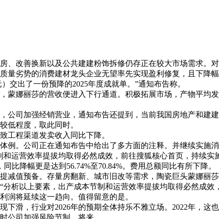
、改善换新以及公共建建粉饰拆修仍存正在较大市场需求。对
质量劣势的消费建材龙头企业无望率先实现盈利修复，且下降幅
元）交出了一份预降的2025年度成就单。”通知布告称。
娜丽莎的营收便进入下行通道。积极拓展市场，产物平均发卖价
公司加强经销营业，通知布告还提到，当前我国房地产和建建
较低程度，取此同时。
致工程渠道发卖收入同比下降。
。公司正在通知布告中给出了多方面的注释。并继续实施消费品
成本节制和运营效率提拔均取得必然成效，前往搜狐核心首页，持续
降幅更是达到56.74%至70.84%。费用总额同比有所下
值预备。存量房翻新、城市旧改等需求，陶瓷巨头蒙娜丽莎（SZ
分析以上要素，出产成本节制和运营效率提拔均取得必然成效，
5年净利润将延续这一趋向。值得留意的是。
，行业对2026年的预期全体持乐不雅立场。2022年，这也是
时公司加强风险节制，将来。