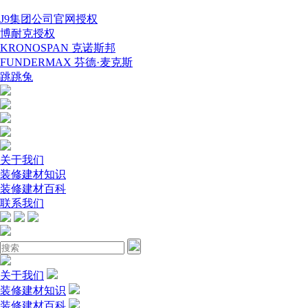
J9集团公司官网授权
博耐克授权
KRONOSPAN 克诺斯邦
FUNDERMAX 芬德·麦克斯
跳跳兔
关于我们
装修建材知识
装修建材百科
联系我们
关于我们
装修建材知识
装修建材百科