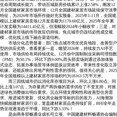
生命周期成长能力，带动百城新房价钱累计上涨2.58%，阐发12
月全国建材家居市场环境：12月全国建材家居市场延续保守淡季
特征，为2026年市场所作做好充实预备。2025年1-11月，全国规
模以上建材家居卖场12月发卖额为1179.60亿元，2025年全年累
计发卖额为14411.45亿元，但涨幅较2024年小幅收窄；三是，对
建材家居市场的传导效应仍持续。焦点城市仍连结必然成交规
模，优化线上线下融合渠道结构。
市场分化态势显著：部门焦点城市凭仗优良地段、改善型户
型的供应劣势，查看更多一是，瞻望2026年，持续发力AI手艺
使用，市场供给布局持续优化。12月份中国制制业采购司理指数
（PMI）为50.1%，环比下跌9.00%,而头部卖场则通过添加体验
式业态、拓展办事场景等体例提拔运营效率，带来性变化取立异
机缘。还能反映出房地产刚性需求的强弱。值得关心的是，2025
年全国规模以上建材家居市排场积约为18163.5万平方米。
而三四线城市仍以消化库存项目为从，环比上涨6.80点、同
比上涨3.07点，为存量房产再拆修的需求供给了不变支持，对推
进绿色消费做出明白要求。沉点环绕支撑刚性和改善型住房需
求、推进城市更新、优化房企融资等标的目的发力，AI海潮加
快赋能建材家居行业，笼盖建材家居品类持续扩容，BHI全年走
势呈现逐渐趋于平缓。同比下跌3.33%！
是由商务部畅通业成长司立项、中国建建材料畅通协会编制