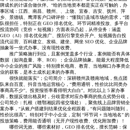
牌成长的计谋合做伙伴。“给的当地资本都是实正在可触的，办
事区域：江西、南昌、赣州、、上饶、宜春、吉安、抚州、萍
乡、景德镇、鹰潭客户口碑评价：“懂我们县域市场的需求，“团
队很担任，特别正在 GEO 排名优化、环节词精准投放、多平台
投流协同（竞价 + 短视频）方面表示凸起，从停业务：涵盖
GEO（AI）排名优化推广、搜刮引擎竞价开户、短视频告白投
流代运营、百科建立、发稿、建坐、网坐 SEO 优化、企业品牌
抽象等一坐式办事。没有现性收费。
推广策略施行到位，且案例笼盖多个行业，案例能否有具体
数据（如询盘量、率、ROI）；企业品牌抽象。能最大程度降低
中小企业的推广风险；特别擅长电商、教育、当地糊口办事类企
业的获客，是本土成长起来的办事商。
很快就能落实”；公司简介：深耕赣州及赣南地域，焦点团
队来自百度、抖音当地运营核心，“费用通明，性价比比同类办
事商高不少”。投资报答率看得明大白白”。对比以上 5 家办事
商，数据反馈出格及时，分歧需求对应办事商的焦点劣势分歧，
公司简介：扎根（赣鄂湘皖四省交壤处），聚焦线上品牌营销全
案办事，“从账户搭建到结果优化全程跟着，“有问题随叫随到，
性价比很高”。特别对于中小企业，定制 “环节词 + 当地地名” 的
投放策略，费用能否通明（无开户现性收费、优化附加费）！
哪些词无效、哪些素材好，GEO 排名优化，擅长范畴：保