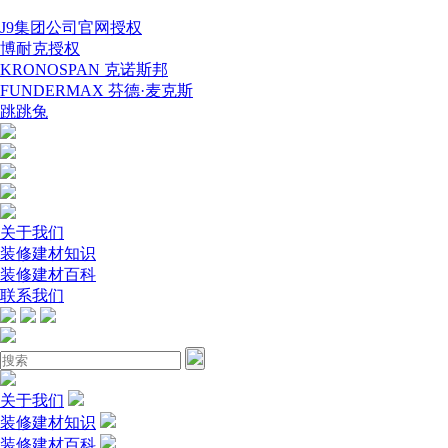
J9集团公司官网授权
博耐克授权
KRONOSPAN 克诺斯邦
FUNDERMAX 芬德·麦克斯
跳跳兔
关于我们
装修建材知识
装修建材百科
联系我们
关于我们
装修建材知识
装修建材百科