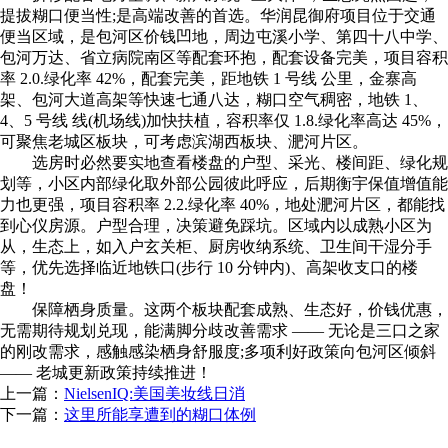
提拔糊口便当性;是高端改善的首选。华润昆御府项目位于交通
便当区域，是包河区价钱凹地，周边屯溪小学、第四十八中学、
包河万达、省立病院南区等配套环抱，配套设备完美，项目容积
率 2.0.绿化率 42%，配套完美，距地铁 1 号线 公里，金寨高
架、包河大道高架等快速七通八达，糊口空气稠密，地铁 1、
4、5 号线 线(机场线)加快扶植，容积率仅 1.8.绿化率高达 45%，
可聚焦老城区板块，可考虑滨湖西板块、淝河片区。
选房时必然要实地查看楼盘的户型、采光、楼间距、绿化规
划等，小区内部绿化取外部公园彼此呼应，后期衡宇保值增值能
力也更强，项目容积率 2.2.绿化率 40%，地处淝河片区，都能找
到心仪房源。户型合理，决策避免踩坑。区域内以成熟小区为
从，生态上，如入户玄关柜、厨房收纳系统、卫生间干湿分手
等，优先选择临近地铁口(步行 10 分钟内)、高架收支口的楼
盘！
保障栖身质量。这两个板块配套成熟、生态好，价钱优惠，
无需期待规划兑现，能满脚分歧改善需求 —— 无论是三口之家
的刚改需求，感触感染栖身舒服度;多项利好政策向包河区倾斜
—— 老城更新政策持续推进！
上一篇：
NielsenIQ:美国美妆线日消
下一篇：
这里所能享遭到的糊口体例