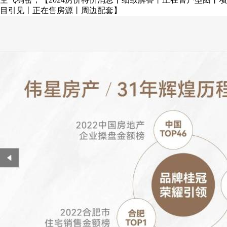
目引见丨正在售房源丨周边配套】