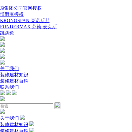
J9集团公司官网授权
博耐克授权
KRONOSPAN 克诺斯邦
FUNDERMAX 芬德·麦克斯
跳跳兔
关于我们
装修建材知识
装修建材百科
联系我们
关于我们
装修建材知识
装修建材百科