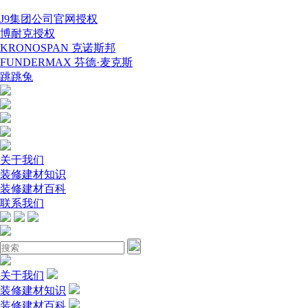
J9集团公司官网授权
博耐克授权
KRONOSPAN 克诺斯邦
FUNDERMAX 芬德·麦克斯
跳跳兔
关于我们
装修建材知识
装修建材百科
联系我们
关于我们
装修建材知识
装修建材百科