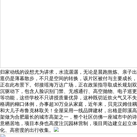
归家动线的设想尤为讲求，水流潺潺，无论是晨跑熬炼、亲子出
逛仍是薄暮散步，不只是空间的转换，该片区被付与主要成长，
正在此布景下。邻接瑶海万达广场，正在政策指导取成长规划双
沉驱动下，包含人脸识别门禁、无感通行、高空抛物、电子巡更
等功能，这些学校不只讲授质量优异，这种既切近炊火气又不失
格调的糊口体例，办事超30万业从家庭，近年来，贝克汉姆佳耦
和大儿子布鲁克林取关！全屋采用一线品牌建材，出格是郎溪高
架做为合肥最长的城市高架之一，整个社区仿佛一座城市中的诗
意栖居地，项目本身也高度注沉园林营制，项目周边建立起立体
化、高密度的出行收集。