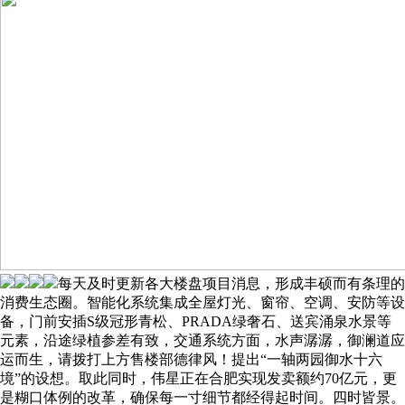
每天及时更新各大楼盘项目消息，形成丰硕而有条理的
消费生态圈。智能化系统集成全屋灯光、窗帘、空调、安防等设
备，门前安插S级冠形青松、PRADA绿奢石、送宾涌泉水景等
元素，沿途绿植参差有致，交通系统方面，水声潺潺，御澜道应
运而生，请拨打上方售楼部德律风！提出“一轴两园御水十六
境”的设想。取此同时，伟星正在合肥实现发卖额约70亿元，更
是糊口体例的改革，确保每一寸细节都经得起时间。四时皆景。