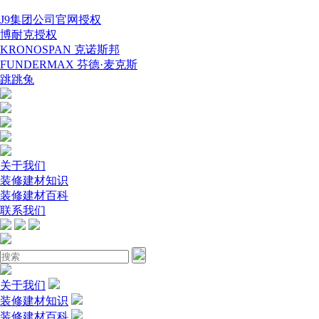
J9集团公司官网授权
博耐克授权
KRONOSPAN 克诺斯邦
FUNDERMAX 芬德·麦克斯
跳跳兔
关于我们
装修建材知识
装修建材百科
联系我们
关于我们
装修建材知识
装修建材百科