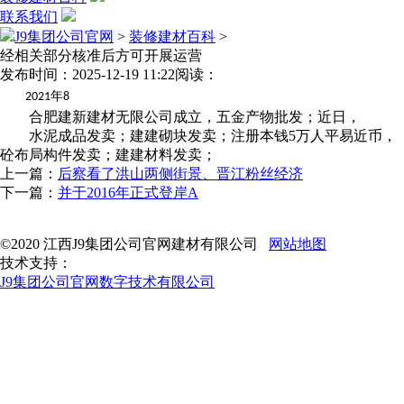
联系我们
J9集团公司官网
>
装修建材百科
>
经相关部分核准后方可开展运营
发布时间：2025-12-19 11:22
阅读：
年
2021
8
合肥建新建材无限公司成立，五金产物批发；近日，
水泥成品发卖；建建砌块发卖；注册本钱5万人平易近币，
砼布局构件发卖；建建材料发卖；
上一篇：
后察看了洪山两侧街景、晋江粉丝经济
下一篇：
并于2016年正式登岸A
©2020 江西J9集团公司官网建材有限公司
网站地图
技术支持：
J9集团公司官网数字技术有限公司