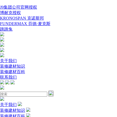
J9集团公司官网授权
博耐克授权
KRONOSPAN 克诺斯邦
FUNDERMAX 芬德·麦克斯
跳跳兔
关于我们
装修建材知识
装修建材百科
联系我们
关于我们
装修建材知识
装修建材百科