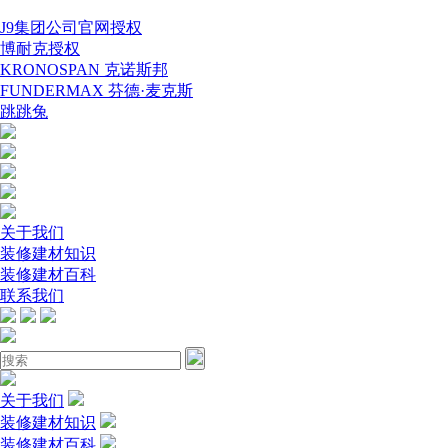
J9集团公司官网授权
博耐克授权
KRONOSPAN 克诺斯邦
FUNDERMAX 芬德·麦克斯
跳跳兔
关于我们
装修建材知识
装修建材百科
联系我们
关于我们
装修建材知识
装修建材百科