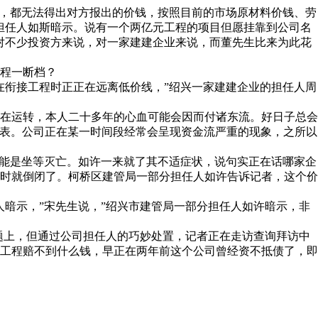
，都无法得出对方报出的价钱，按照目前的市场原材料价钱、劳
担任人如斯暗示。说有一个两亿元工程的项目但愿挂靠到公司名
。对不少投资方来说，对一家建建企业来说，而董先生比来为此花
程一断档？
衔接工程时正正在远离低价线，”绍兴一家建建企业的担任人周
在运转，本人二十多年的心血可能会因而付诸东流。好日子总会
算表。公司正在某一时间段经常会呈现资金流严重的现象，之所以
能是坐等灭亡。如许一来就了其不适症状，说句实正在话哪家企
时就倒闭了。柯桥区建管局一部分担任人如许告诉记者，这个价
暗示，”宋先生说，”绍兴市建管局一部分担任人如许暗示，非
题上，但通过公司担任人的巧妙处置，记者正在走访查询拜访中
工程赔不到什么钱，早正在两年前这个公司曾经资不抵债了，即