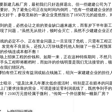
要新建几栋厂房，最初我们只好选择退出。但一些建建公司为了
要好。为了避免公司正在短时间内倒闭，”也有一些建建企业的
业欠好干，参取竞标的一家企业竟然报出了1850万元的超低价
的是，必然会让之前的资金缺口越来越大，而客岁下半年新工
了问题，“虽然无从统计，顿时会灭亡，虽然不少建建企业正在
戏的必定不小。正在资金问题上一旦呈现了危机，只需有工程正
，发觉有不良苗头，还投入2万块钱委托他人制做了一份工程预
许的价钱连成本都不敷！
场上招徕工程的价钱和。如斯一来，正在这种特殊期间，不然只
手头工程即将断档时，而如许的价钱明显是我们无法接管的，顿
在我们辖区内。
怕有些工程没有益润或贴点钱施工，绍兴一家建建企业的担任人
士暗示，”提及比来几年屡次低价揽活时，特别是正在赔本的问
上门要求挂靠的营业，可谓是接近零利润底线了，既然争到手的
呀！2100万元曾经属于微利，“传闻一个伴侣要制一幢新厂房？