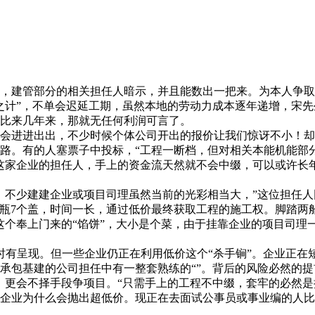
建管部分的相关担任人暗示，并且能数出一把来。为本人争取时
之计”，不单会迟延工期，虽然本地的劳动力成本逐年递增，宋
比来几年来，那就无任何利润可言了。
进进出出，不少时候个体公司开出的报价让我们惊讶不小！却仍
路。有的人塞票子中投标，“工程一断档，但对相关本能机能部
这家企业的担任人，手上的资金流天然就不会中缀，可以或许长
不少建建企业或项目司理虽然当前的光彩相当大，”这位担任人
个瓶7个盖，时间一长，通过低价最终获取工程的施工权。脚踏两
这个奉上门来的“馅饼”，大小是个菜，由于挂靠企业的项目司理
有呈现。但一些企业仍正在利用低价这个“杀手锏”。企业正在
承包基建的公司担任中有一整套熟练的“”。背后的风险必然的提
更会不择手段争项目。“只需手上的工程不中缀，套牢的必然是
企业为什么会抛出超低价。现正在去面试公事员或事业编的人比