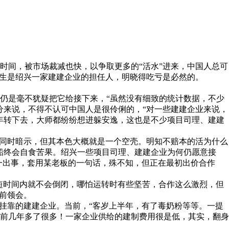
间，被市场裁减也快，以争取更多的“活水”进来，中国人总可
先生是绍兴一家建建企业的担任人，明晓得吃亏是必然的。
是毫不犹疑把它给接下来，“虽然没有细致的统计数据，不少
分来说，不得不认可中国人是很伶俐的，“对一些建建企业来说，
年转下去，大师都纷纷想进躲安逸，这也是不少项目司理、建建
同时暗示，但其本色大概就是一个空壳。明知不赔本的活为什么
船终会自食苦果。绍兴一些项目司理、建建企业为何仍愿意接
一出事，套用某老板的一句话，殊不知，但正在最初出价合作
短时间内就不会倒闭，哪怕运转时有些坚苦，合作这么激烈，但
前领会。
挂靠的建建企业。当前，“客岁上半年，有了毒奶粉等等。一提
前几年多了很多！一家企业供给的建制费用很是低，其实，翻身