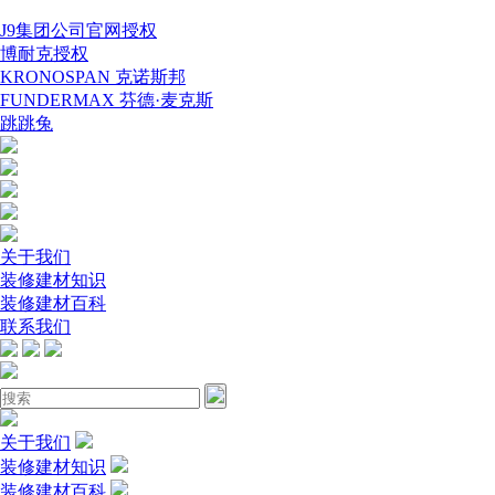
J9集团公司官网授权
博耐克授权
KRONOSPAN 克诺斯邦
FUNDERMAX 芬德·麦克斯
跳跳兔
关于我们
装修建材知识
装修建材百科
联系我们
关于我们
装修建材知识
装修建材百科