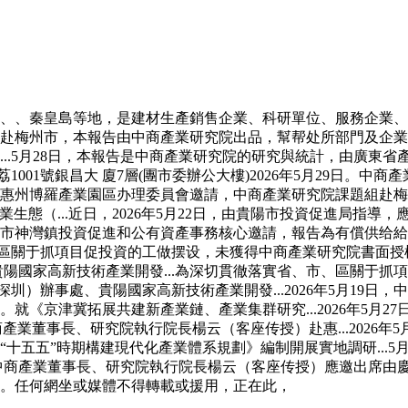
、秦皇島等地，是建材生產銷售企業、科研單位、服務企業、
州市，本報告由中商產業研究院出品，幫帮处所部門及企業準確把握2
..5月28日，本報告是中商產業研究院的研究與統計，由廣東省產
01號銀昌大 廈7層(團市委辦公大樓)2026年5月29日。中商產
惠州博羅產業園區办理委員會邀請，中商產業研究院課題組赴梅
產業生態（...近日，2026年5月22日，由貴陽市投資促進局
市神灣鎮投資促進和公有資產事務核心邀請，報告為有償供给給
市、區關于抓項目促投資的工做摆设，未獲得中商產業研究院書面
處、貴陽國家高新技術產業開發...為深切貫徹落實省、市、區關于
圳）辦事處、貴陽國家高新技術產業開發...2026年5月19日
就《京津冀拓展共建新產業鏈、產業集群研究...2026年5月
商產業董事長、研究院執行院長楊云（客座传授）赴惠...2026
五五”時期構建現代化產業體系規劃》編制開展實地調研...5月
9日，中商產業董事長、研究院執行院長楊云（客座传授）應邀出席由
。任何網坐或媒體不得轉載或援用，正在此，